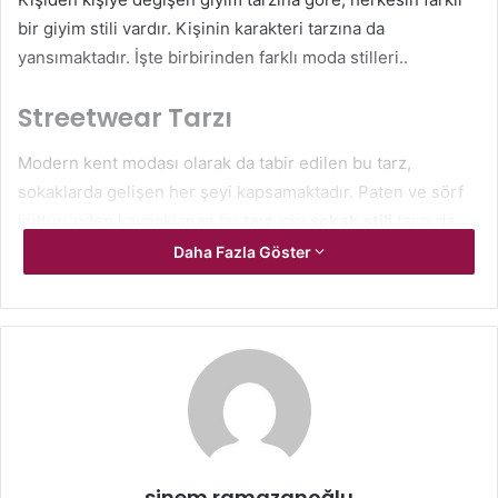
bir giyim stili vardır. Kişinin karakteri tarzına da
yansımaktadır. İşte birbirinden farklı moda stilleri..
Streetwear Tarzı
Modern kent modası olarak da tabir edilen bu tarz,
sokaklarda gelişen her şeyi kapsamaktadır. Paten ve sörf
kültüründen kaynaklanan bu tarz için
sokak
stili
tarzı da
diyebiliriz. Günümüzde ise artık sadece sokaklarla sınırlı
Daha Fazla Göster
kalmayıp aynı zamanda büyük markalar ve tasarımcılar
tarafından da benimsenmiş bir tarzdır.
Etnik Moda Tarzı
Farklı uluslara ait geleneksel kostümlerden oluşturulan
etnik
moda
tarzı
; tunik ve kaftan modellerini, kimonoları,
Meksika köylü bluzları, çok renkli bandanaları ve Afgan
sinem ramazanoğlu