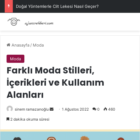
Doğal Yöntemlerle Cilt Lekesi Nasıl Geçer?
Anasayfa
/
Moda
Moda
Farklı Moda Stilleri,
İçerikleri ve Kullanım
Alanları
Bir
sinem ramazanoğlu
1 Ağustos 2022
0
460
e-
2 dakika okuma süresi
posta
göndermek