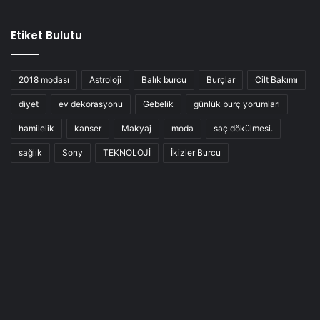
Etiket Bulutu
2018 modası
Astroloji
Balık burcu
Burçlar
Cilt Bakımı
diyet
ev dekorasyonu
Gebelik
günlük burç yorumları
hamilelik
kanser
Makyaj
moda
saç dökülmesi.
sağlık
Sony
TEKNOLOJİ
İkizler Burcu