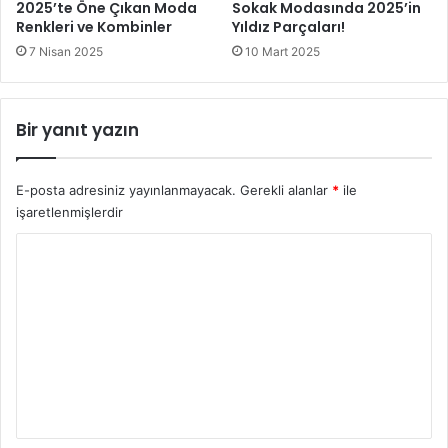
Farklı Moda Stilleri
2025’te Öne Çıkan Moda
Sokak Modasında 2025’in
Renkleri ve Kombinler
Yıldız Parçaları!
7 Nisan 2025
10 Mart 2025
Bir yanıt yazın
E-posta adresiniz yayınlanmayacak.
Gerekli alanlar
*
ile
işaretlenmişlerdir
Y
o
r
u
m
*