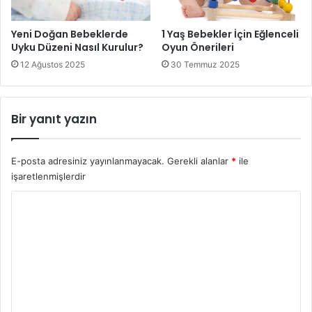
Sonuç olarak, bebek beslenmesi hassas ve dikkat
gerektiren bir süreçtir. Bebek Beslenmesi Sürecinde
Yeni Doğan Bebeklerde
1 Yaş Bebekler İçin Eğlenceli
Uyku Düzeni Nasıl Kurulur?
Oyun Önerileri
Kaçınılması Gereken Hatalar konusunda bilinçli olmak,
bebeğin sağlıklı büyüme sürecine destek sağlar. Anne ve
12 Ağustos 2025
30 Temmuz 2025
babaların uzman tavsiyelerine uyması, düzenli sağlık
kontrollerini aksatmaması ve bilimsel bilgiye dayalı hareket
Bir yanıt yazın
etmesi önemlidir. Doğru beslenme alışkanlıkları, bebeğin
hem fiziksel hem de zihinsel gelişimine olumlu katkı sunar.
E-posta adresiniz yayınlanmayacak.
Gerekli alanlar
*
ile
işaretlenmişlerdir
Bebek Beslenmesi
Y
o
r
u
m
*