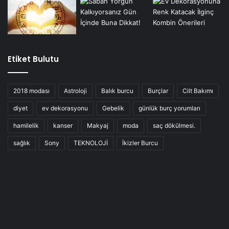
Etiket Bulutu
2018 modası
Astroloji
Balık burcu
Burçlar
Cilt Bakımı
diyet
ev dekorasyonu
Gebelik
günlük burç yorumları
hamilelik
kanser
Makyaj
moda
saç dökülmesi.
sağlık
Sony
TEKNOLOJİ
İkizler Burcu