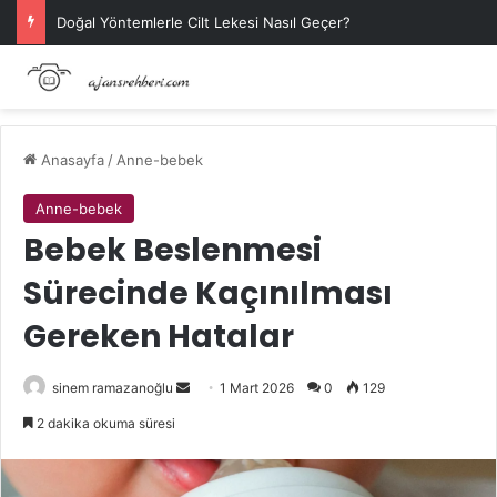
Doğal Yöntemlerle Cilt Lekesi Nasıl Geçer?
Anasayfa
/
Anne-bebek
Anne-bebek
Bebek Beslenmesi
Sürecinde Kaçınılması
Gereken Hatalar
Bir
sinem ramazanoğlu
1 Mart 2026
0
129
e-
2 dakika okuma süresi
posta
göndermek