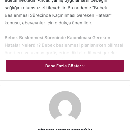
edebilmektedir. Ancak yanlış uygulamalar bebeğin
sağlığını olumsuz etkileyebilir. Bu nedenle “Bebek
Beslenmesi Sürecinde Kaçınılması Gereken Hatalar”
konusu, ebeveynler için oldukça önemlidir.
Bebek Beslenmesi Sürecinde Kaçınılması Gereken
Hatalar Nelerdir?
Bebek beslenmesi planlanırken bilimsel
önerilere ve uzman görüşlerine dikkat edilmesi gerekir.
Her bebeğin gelişim süreci farklı olduğundan beslenme
Daha Fazla Göster
düzeni de bireysel olarak oluşturulmalıdır. Yanlış beslenme
alışkanlıkları, sindirim problemlerine, bağışıklık zayıflığına
ve ilerleyen dönemlerde kronik sağlık sorunlarına yol
açabilir. Bu nedenle Bebek Beslenmesi Sürecinde
Kaçınılması Gereken Hatalar hakkında bilinçli olmak,
bebeğin sağlıklı büyümesine katkı sağlar.
Erken Ek Gıdaya Başlamak ve
sinem ramazanoğlu