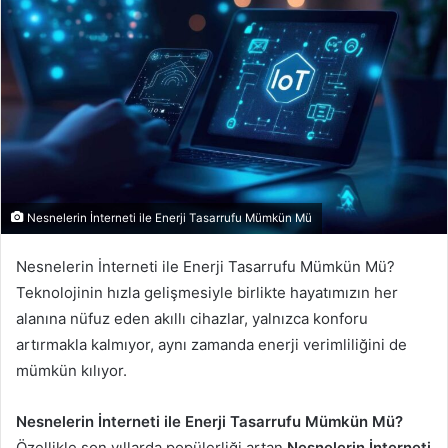
Nesnelerin İnterneti ile Enerji Tasarrufu Mümkün Mü
Nesnelerin İnterneti ile Enerji Tasarrufu Mümkün Mü?
Teknolojinin hızla gelişmesiyle birlikte hayatımızın her
alanına nüfuz eden akıllı cihazlar, yalnızca konforu
artırmakla kalmıyor, aynı zamanda enerji verimliliğini de
mümkün kılıyor.
Nesnelerin İnterneti ile Enerji Tasarrufu Mümkün Mü?
Özellikle son yıllarda popülerliği artan
Nesnelerin İnterneti