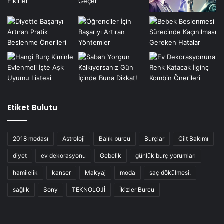
Etiket Bulutu
2018 modası
Astroloji
Balık burcu
Burçlar
Cilt Bakımı
diyet
ev dekorasyonu
Gebelik
günlük burç yorumları
hamilelik
kanser
Makyaj
moda
saç dökülmesi.
sağlık
Sony
TEKNOLOJİ
İkizler Burcu