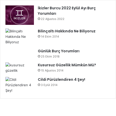
şekilde kullanıldığında hem cebiniz hem de gezegenimiz
İkizler Burcu 2022 Eylül Ayı Burç
kazanır.
Yorumları
22 Ağustos 2022
IoT Enerji Tasarrufuna Nasıl Katkı Sağlar
Bilinçaltı Hakkında Ne Biliyoruz
14 Ekim 2014
Nesnelerin İnterneti
Nesnelerin İnterneti ile Enerji Tasarrufu
Günlük Burç Yorumları
25 Ekim 2018
Kusursuz Güzellik Mümkün Mü?
15 Ağustos 2014
Cildi Pürüzlendiren 4 Şey!
3 Eylül 2014