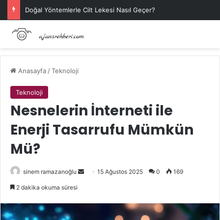
Doğal Yöntemlerle Cilt Lekesi Nasıl Geçer?
Anasayfa
/
Teknoloji
Teknoloji
Nesnelerin İnterneti ile
Enerji Tasarrufu Mümkün
Mü?
Bir
sinem ramazanoğlu
15 Ağustos 2025
0
169
e-
2 dakika okuma süresi
posta
göndermek