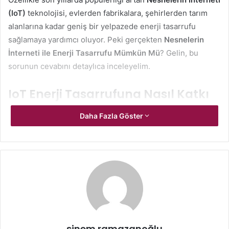
(IoT)
teknolojisi, evlerden fabrikalara, şehirlerden tarım
alanlarına kadar geniş bir yelpazede enerji tasarrufu
sağlamaya yardımcı oluyor. Peki gerçekten
Nesnelerin
İnterneti ile Enerji Tasarrufu Mümkün Mü
? Gelin, bu
sorunun cevabını detaylıca inceleyelim.
IoT Enerji Tasarrufuna Nasıl Katkı
Sağlar
Daha Fazla Göster
Nesnelerin İnterneti, internet üzerinden birbiriyle iletişim
kurabilen ve veri paylaşabilen cihazların oluşturduğu bir
ekosistemi ifade eder. Bu cihazlar sensörler, yazılımlar ve
diğer teknolojik bileşenler aracılığıyla çalışır. Enerji
tasarrufu bağlamında bakıldığında, IoT cihazları enerji
tüketimini anlık olarak takip edebilir, analiz edebilir ve
gerektiğinde otomatik olarak optimize edebilir.
sinem ramazanoğlu