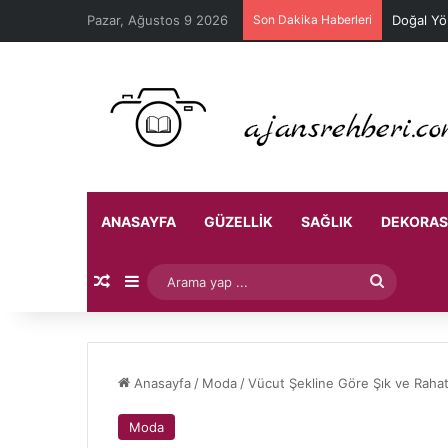
Pazar, Ağustos 9 2026
Son Dakika Haberleri
Doğal Yö
ANASAYFA
GÜZELLIK
SAĞLIK
DEKORA
Rastgele Makale
Kenar Bölmesi
Arama
yap
...
Anasayfa
/
Moda
/
Vücut Şekline Göre Şık ve Rahat
Moda