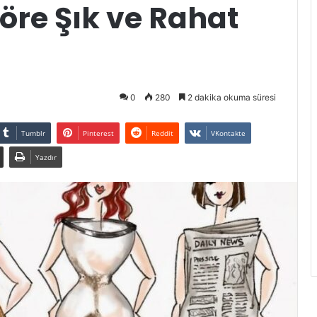
öre Şık ve Rahat
0
280
2 dakika okuma süresi
Tumblr
Pinterest
Reddit
VKontakte
Yazdır