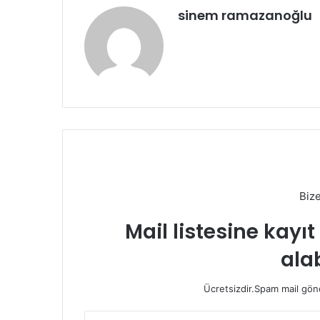
sinem ramazanoğlu
Biz
Mail listesine kayı
alab
Ücretsizdir.Spam mail gönde
E-