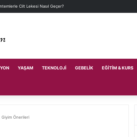
ntemlerle Cilt Lekesi Nasıl Geçer?
SYON
YAŞAM
TEKNOLOJI
GEBELIK
EĞITIM & KURS
 Giyim Önerileri