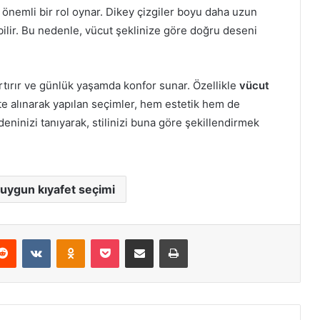
 önemli bir rol oynar. Dikey çizgiler boyu daha uzun
abilir. Bu nedenle, vücut şeklinize göre doğru deseni
rtırır ve günlük yaşamda konfor sunar. Özellikle
vücut
e alınarak yapılan seçimler, hem estetik hem de
deninizi tanıyarak, stilinizi buna göre şekillendirmek
 uygun kıyafet seçimi
erest
Reddit
VKontakte
Odnoklassniki
Pocket
E-Posta ile paylaş
Yazdır