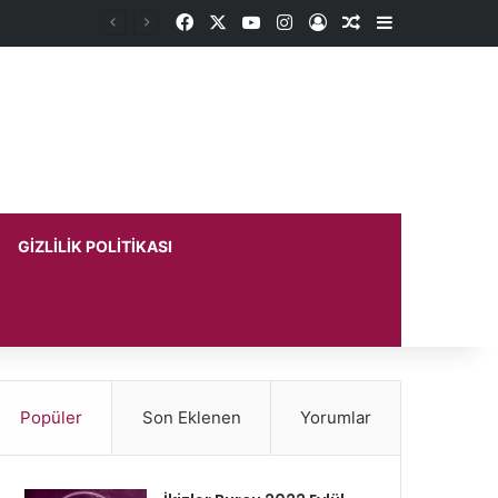
Facebook
X
YouTube
Instagram
Kayıt Ol
Rastgele Makale
Kenar Bölme
GIZLILIK POLITIKASI
Popüler
Son Eklenen
Yorumlar