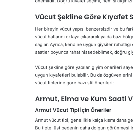
önemlidir. Doğru kıyafet seçimi, hem şıklığınızı
Vücut Şekline Göre Kıyafet
Her bireyin vücut yapısı benzersizdir ve bu farkl
vücut hatlarını ortaya çıkararak ya da bazı bö
sağlar. Ayrıca, kendine uygun giysiler rahatlığı
saatler boyunca rahat hissedebilmek, doğru gi
Vücut şekline göre yapılan giyim önerileri say
uygun kıyafetleri bulabilir. Bu da özgüvenlerini art
vücut tiplerine göre bazı stil önerileri:
Armut, Elma ve Kum Saati Vü
Armut Vücut Tipi İçin Öneriler
Armut vücut tipi, genellikle kalça kısmı daha ge
Bu tipte, üst bedenin daha dolgun görünmesi içi