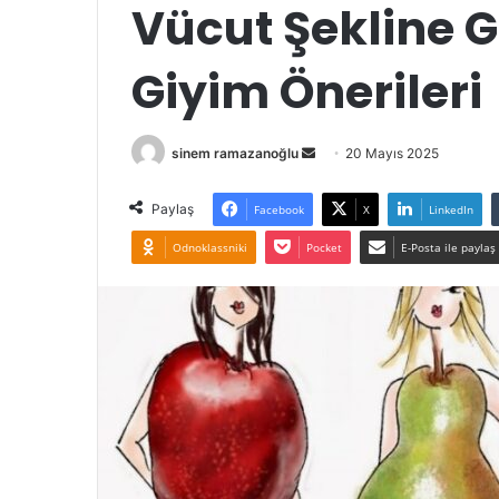
Vücut Şekline G
Giyim Önerileri
Bir
sinem ramazanoğlu
20 Mayıs 2025
e-
posta
Paylaş
Facebook
X
LinkedIn
göndermek
Odnoklassniki
Pocket
E-Posta ile paylaş