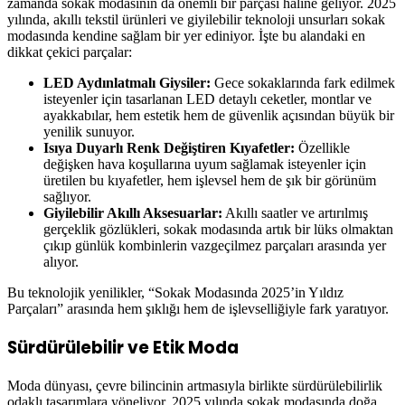
zamanda sokak modasının da önemli bir parçası haline geliyor. 2025
yılında, akıllı tekstil ürünleri ve giyilebilir teknoloji unsurları sokak
modasında kendine sağlam bir yer ediniyor. İşte bu alandaki en
dikkat çekici parçalar:
LED Aydınlatmalı Giysiler:
Gece sokaklarında fark edilmek
isteyenler için tasarlanan LED detaylı ceketler, montlar ve
ayakkabılar, hem estetik hem de güvenlik açısından büyük bir
yenilik sunuyor.
Isıya Duyarlı Renk Değiştiren Kıyafetler:
Özellikle
değişken hava koşullarına uyum sağlamak isteyenler için
üretilen bu kıyafetler, hem işlevsel hem de şık bir görünüm
sağlıyor.
Giyilebilir Akıllı Aksesuarlar:
Akıllı saatler ve artırılmış
gerçeklik gözlükleri, sokak modasında artık bir lüks olmaktan
çıkıp günlük kombinlerin vazgeçilmez parçaları arasında yer
alıyor.
Bu teknolojik yenilikler, “Sokak Modasında 2025’in Yıldız
Parçaları” arasında hem şıklığı hem de işlevselliğiyle fark yaratıyor.
Sürdürülebilir ve Etik Moda
Moda dünyası, çevre bilincinin artmasıyla birlikte sürdürülebilirlik
odaklı tasarımlara yöneliyor. 2025 yılında sokak modasında doğa