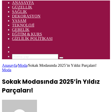
ANASAYFA
GÜZELLIK
SAĞLIK
DEKORASYON
YAŞAM
TEKNOLOJI
GEBELIK
EĞITIM & KURS
GIZLILIK POLITIKASI
Rastgele
Makale
Kenar
Bölmesi
Arama
yap
Anasayfa
/
Moda
/
Sokak Modasında 2025’in Yıldız Parçaları!
...
Moda
Sokak Modasında 2025’in Yıldız
Parçaları!
Bir
e-
posta