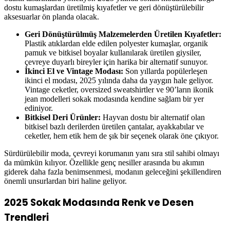
dostu kumaşlardan üretilmiş kıyafetler ve geri dönüştürülebilir
aksesuarlar ön planda olacak.
Geri Dönüştürülmüş Malzemelerden Üretilen Kıyafetler:
Plastik atıklardan elde edilen polyester kumaşlar, organik
pamuk ve bitkisel boyalar kullanılarak üretilen giysiler,
çevreye duyarlı bireyler için harika bir alternatif sunuyor.
İkinci El ve Vintage Modası:
Son yıllarda popülerleşen
ikinci el modası, 2025 yılında daha da yaygın hale geliyor.
Vintage ceketler, oversized sweatshirtler ve 90’ların ikonik
jean modelleri sokak modasında kendine sağlam bir yer
ediniyor.
Bitkisel Deri Ürünler:
Hayvan dostu bir alternatif olan
bitkisel bazlı derilerden üretilen çantalar, ayakkabılar ve
ceketler, hem etik hem de şık bir seçenek olarak öne çıkıyor.
Sürdürülebilir moda, çevreyi korumanın yanı sıra stil sahibi olmayı
da mümkün kılıyor. Özellikle genç nesiller arasında bu akımın
giderek daha fazla benimsenmesi, modanın geleceğini şekillendiren
önemli unsurlardan biri haline geliyor.
2025 Sokak Modasında Renk ve Desen
Trendleri