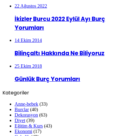
22 Ağustos 2022
İkizler Burcu 2022 Eylül Ayı Burç
Yorumları
14 Ekim 2014
Bilinçaltı Hakkında Ne Biliyoruz
25 Ekim 2018
Günlük Burç Yorumları
Kategoriler
Anne-bebek
(33)
Burçlar
(40)
Dekorasyon
(63)
Diyet
(39)
Eğitim & Kurs
(43)
Ekonomi
(17)