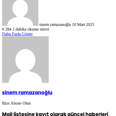
posta
göndermek
sinem ramazanoğlu
10 Mart 2025
0
284
2 dakika okuma süresi
Daha Fazla Göster
sinem ramazanoğlu
Bize Abone Olun
Mail listesine kayıt olarak güncel haberleri