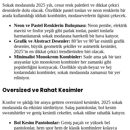
Sokak modasında 2025 yılı, cesur renk paletleri ve dikkat çekici
desenlerle dolu olacak. Özellikle pastel tonları ve neon renklerin bir
arada kullanıldığı iddialı kombinler, modaseverlerin ilgisini çekecek.
Neon ve Pastel Renklerin Buluşması:
Neon pembe, elektrik
mavisi ve fosfor yeşili gibi parlak tonlar, pastel tonlarla
harmanlanarak sokak modasına hareketli bir hava katıyor.
Grafik ve Abstract Desenler:
80’ler ve 90’lar esintili grafik
desenler, büyük geometrik şekiller ve asimetrik kesimler,
2025’in en dikkat çekici trendlerinden biri olacak.
Minimalist Monokrom Kombinler:
Sade ama şık bir tarz
arayanlar için monokrom kombinler her zamanki gibi
popülerliğini koruyacak. Özellikle siyah-beyaz ve bej
tonlarındaki kombinler, sokak modasında zamansız bir yer
ediniyor.
Oversized ve Rahat Kesimler
Konfor ve şıklığı bir araya getiren oversized kesimler, 2025 sokak
modasında da etkisini sürdürüyor. Salaş pantolonlar, bol kesim
sweatshirtler ve geniş kesimli ceketler, sokak stiline rahatlık katıyor.
Bol Kesim Pantolonlar:
Geniş paçalı ve yüksek bel
pantolonlar, hem spor hem de klasik kombinlere kolayca