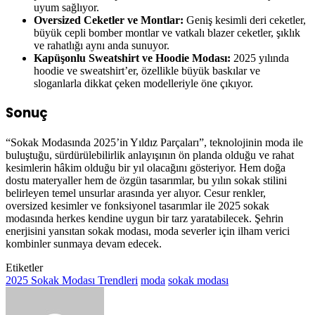
uyum sağlıyor.
Oversized Ceketler ve Montlar:
Geniş kesimli deri ceketler,
büyük cepli bomber montlar ve vatkalı blazer ceketler, şıklık
ve rahatlığı aynı anda sunuyor.
Kapüşonlu Sweatshirt ve Hoodie Modası:
2025 yılında
hoodie ve sweatshirt’er, özellikle büyük baskılar ve
sloganlarla dikkat çeken modelleriyle öne çıkıyor.
Sonuç
“Sokak Modasında 2025’in Yıldız Parçaları”, teknolojinin moda ile
buluştuğu, sürdürülebilirlik anlayışının ön planda olduğu ve rahat
kesimlerin hâkim olduğu bir yıl olacağını gösteriyor. Hem doğa
dostu materyaller hem de özgün tasarımlar, bu yılın sokak stilini
belirleyen temel unsurlar arasında yer alıyor. Cesur renkler,
oversized kesimler ve fonksiyonel tasarımlar ile 2025 sokak
modasında herkes kendine uygun bir tarz yaratabilecek. Şehrin
enerjisini yansıtan sokak modası, moda severler için ilham verici
kombinler sunmaya devam edecek.
Etiketler
2025 Sokak Modası Trendleri
moda
sokak modası
Bir
e-