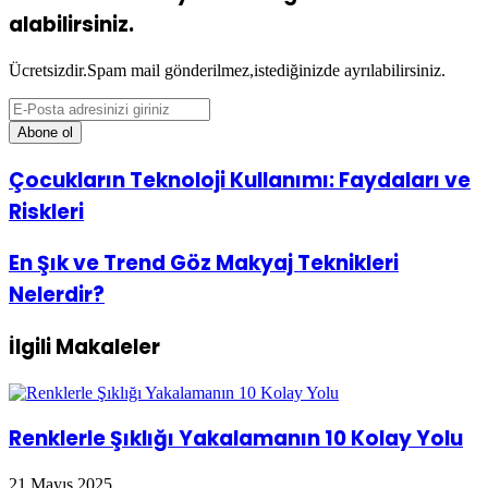
alabilirsiniz.
Ücretsizdir.Spam mail gönderilmez,istediğinizde ayrılabilirsiniz.
E-
Posta
adresinizi
giriniz
Çocukların
Çocukların Teknoloji Kullanımı: Faydaları ve
Teknoloji
Riskleri
Kullanımı:
Faydaları
ve
En
En Şık ve Trend Göz Makyaj Teknikleri
Riskleri
Şık
Nelerdir?
ve
Trend
Göz
İlgili Makaleler
Makyaj
Teknikleri
Nelerdir?
Renklerle Şıklığı Yakalamanın 10 Kolay Yolu
21 Mayıs 2025