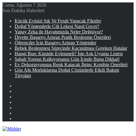
Cuma, Ağustos 7 2026
Son Dakika Haberleri
Küçük Evinizi Şık Ve Ferah Yapacak Fikirler
Doğal Yöntemlerle Cilt Lekesi Nasıl Geçer?
Yapay Zeka ile Hayatımızda Neler Değişiyor?
Diyette Başarıyı Artıran Pratik Beslenme Önerileri
Öğrenciler İçin Başarıyı Artıran Yöntemler
Bebek Beslenmesi Sürecinde Kaçınılması Gereken Hatalar
Hangi Burç Kiminle Evlenmeli? İşte Aşk Uyumu Listesi
Sabah Yorgun Kalkıyorsanız Gün İçinde Buna Dikkat!
Ev Dekorasyonuna Renk Katacak İlginç Kombin Önerileri
Göz Altı Morluklarına Doğal Çözümlerle Etkili Bakım
Tüyoları
Facebook
X
YouTube
Instagram
Kayıt
Ol
Rastgele
Makale
Kenar
Bölmesi