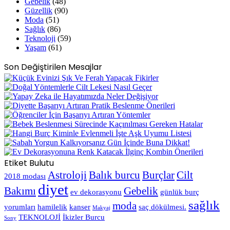
Gebelik
(48)
Güzellik
(90)
Moda
(51)
Sağlık
(86)
Teknoloji
(59)
Yaşam
(61)
Son Değiştirilen Mesajlar
Etiket Bulutu
Astroloji
Balık burcu
Burçlar
Cilt
2018 modası
diyet
Bakımı
Gebelik
ev dekorasyonu
günlük burç
sağlık
moda
yorumları
hamilelik
kanser
saç dökülmesi.
Makyaj
TEKNOLOJİ
İkizler Burcu
Sony