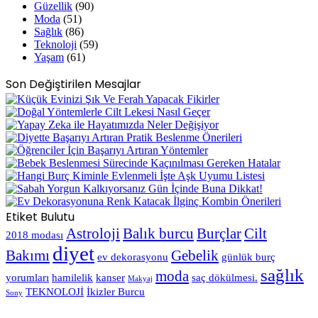
Güzellik
(90)
Moda
(51)
Sağlık
(86)
Teknoloji
(59)
Yaşam
(61)
Son Değiştirilen Mesajlar
Etiket Bulutu
Astroloji
Balık burcu
Burçlar
Cilt
2018 modası
diyet
Bakımı
Gebelik
ev dekorasyonu
günlük burç
sağlık
moda
yorumları
hamilelik
kanser
saç dökülmesi.
Makyaj
TEKNOLOJİ
İkizler Burcu
Sony