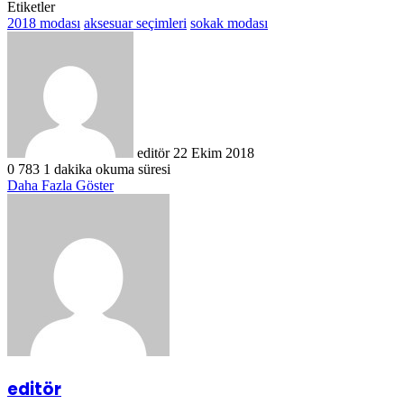
Etiketler
2018 modası
aksesuar seçimleri
sokak modası
Bir
e-
posta
göndermek
editör
22 Ekim 2018
0
783
1 dakika okuma süresi
Daha Fazla Göster
editör