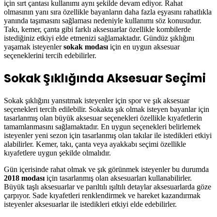
için sırt çantası kullanımı aynı şekilde devam ediyor. Rahat
olmasının yanı sıra özellikle bayanların daha fazla eşyasını rahatlıkla
yanında taşımasını sağlaması nedeniyle kullanımı söz konusudur.
Takı, kemer, çanta gibi farklı aksesuarlar özellikle kombilerde
istediğiniz etkiyi elde etmenizi sağlamaktadır. Gündüz şıklığını
yaşamak isteyenler
sokak modası
için en uygun aksesuar
seçeneklerini tercih edebilirler.
Sokak Şıklığında Aksesuar Seçimi
Sokak şıklığını yansıtmak isteyenler için spor ve şık aksesuar
seçenekleri tercih edilebilir. Sokakta şık olmak isteyen bayanlar için
tasarlanmış olan büyük aksesuar seçenekleri özellikle kıyafetlerin
tamamlanmasını sağlamaktadır. En uygun seçenekleri belirlemek
isteyenler yeni sezon için tasarlanmış olan takılar ile istedikleri etkiyi
alabilirler. Kemer, takı, çanta veya ayakkabı seçimi özellikle
kıyafetlere uygun şekilde olmalıdır.
Gün içerisinde rahat olmak ve şık görünmek isteyenler bu durumda
2018 modası
için tasarlanmış olan aksesuarları kullanabilirler.
Büyük taşlı aksesuarlar ve parıltılı ışıltılı detaylar aksesuarlarda göze
çarpıyor. Sade kıyafetleri renklendirmek ve hareket kazandırmak
isteyenler aksesuarlar ile istedikleri etkiyi elde edebilirler.