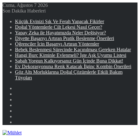
Cuma, Ağustos 7 2026
Son Dakika Haberleri
Küçük Evinizi Şık Ve Ferah Yapacak Fikirler
Doğal Yöntemlerle Cilt Lekesi Nasıl Geçer?
Yapay Zeka ile Hayatımızda Neler Değişiyor?
Diyette Başarıyı Artıran Pratik Beslenme Önerileri
Öğrenciler İçin Başarıyı Artıran Yöntemler
Bebek Beslenmesi Sürecinde Kaçınılması Gereken Hatalar
Hangi Burç Kiminle Evlenmeli? İşte Aşk Uyumu Listesi
Sabah Yorgun Kalkıyorsanız Gün İçinde Buna Dikkat!
Ev Dekorasyonuna Renk Katacak İlginç Kombin Önerileri
Göz Altı Morluklarına Doğal Çözümlerle Etkili Bakım
Tüyoları
Facebook
X
YouTube
Instagram
Kayıt
Ol
Rastgele
Makale
Kenar
Bölmesi