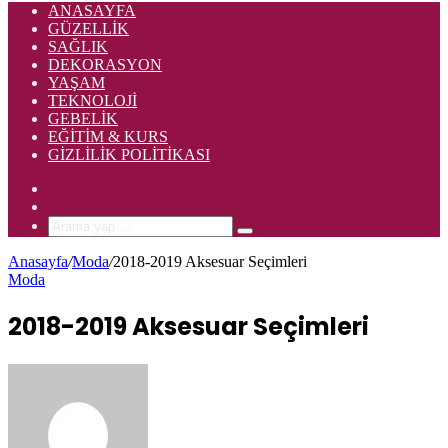
ANASAYFA
GÜZELLIK
SAĞLIK
DEKORASYON
YAŞAM
TEKNOLOJI
GEBELIK
EĞITIM & KURS
GIZLILIK POLITIKASI
Rastgele
Makale
Kenar
Bölmesi
Arama
yap
Anasayfa
/
Moda
/
2018-2019 Aksesuar Seçimleri
...
Moda
2018-2019 Aksesuar Seçimleri
Bir
e-
posta
göndermek