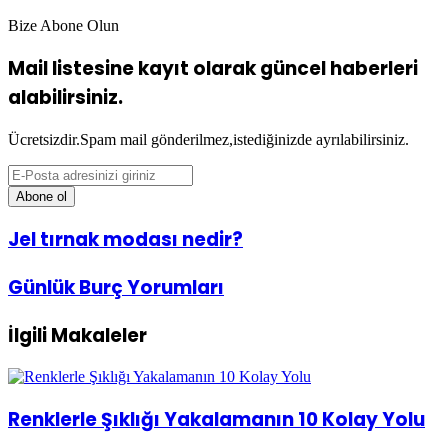
Bize Abone Olun
Mail listesine kayıt olarak güncel haberleri
alabilirsiniz.
Ücretsizdir.Spam mail gönderilmez,istediğinizde ayrılabilirsiniz.
E-
Posta
adresinizi
giriniz
Jel
Jel tırnak modası nedir?
tırnak
modası
Günlük
Günlük Burç Yorumları
nedir?
Burç
Yorumları
İlgili Makaleler
Renklerle Şıklığı Yakalamanın 10 Kolay Yolu