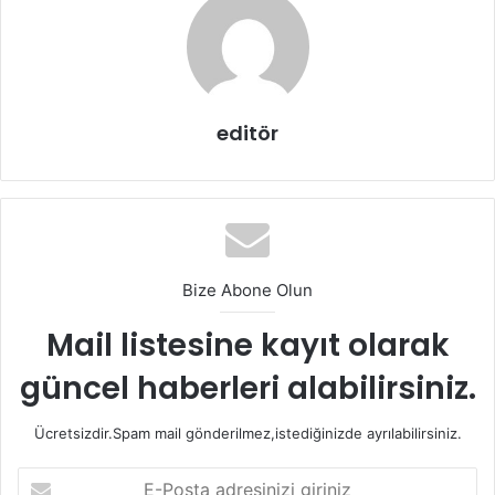
cildi renklendiren maske
doğal maskeler
editör
solgun ciltler için maske
Bize Abone Olun
Mail listesine kayıt olarak
güncel haberleri alabilirsiniz.
Ücretsizdir.Spam mail gönderilmez,istediğinizde ayrılabilirsiniz.
E-