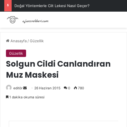
Doğal Yöntemlerle Cilt Lekesi Nasıl Geçer?
Anasayfa
/
Güzellik
Güzellik
Solgun Cildi Canlandıran
Muz Maskesi
Bir
editör
26 Haziran 2015
0
780
e-
1 dakika okuma süresi
posta
göndermek