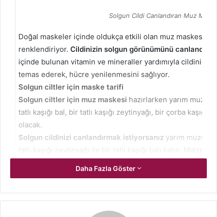
Solgun Cildi Canlandıran Muz Maske
Doğal maskeler içinde oldukça etkili olan muz maskesi, ci
renklendiriyor.
Cildinizin solgun görünümünü canlandıra
içinde bulunan vitamin ve mineraller yardımıyla cildinizd
temas ederek, hücre yenilenmesini sağlıyor.
Solgun ciltler için maske tarifi
Solgun ciltler için muz maskesi
hazırlarken yarım muz, iki
tatlı kaşığı bal, bir tatlı kaşığı zeytinyağı, bir çorba kaşığı 
olacak.
Solgun cildinizi canlandırmak istiyorsanız
yarım muzu iyi
tatlı kaşığı zeytinyağı ile bir tatlı kaşığı balı katın. Malzem
sonra karışıma bir çorba kaşığı çiğ Türk kahvesi ile iki ço
Daha Fazla Göster
ekleyin. Hazırladığınız
solgun ciltleri canlandıran maske
c
yedirilmeli ve cildinizde 15 dakika bekleyerek, ılık suyla 
uygulamasının ardından cildinizi yıkadıktan sonra kalıntıla
temizlemek için tonik kullanmayı unutmayın.