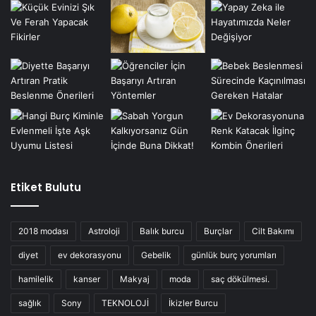
Etiket Bulutu
2018 modası
Astroloji
Balık burcu
Burçlar
Cilt Bakımı
diyet
ev dekorasyonu
Gebelik
günlük burç yorumları
hamilelik
kanser
Makyaj
moda
saç dökülmesi.
sağlık
Sony
TEKNOLOJİ
İkizler Burcu