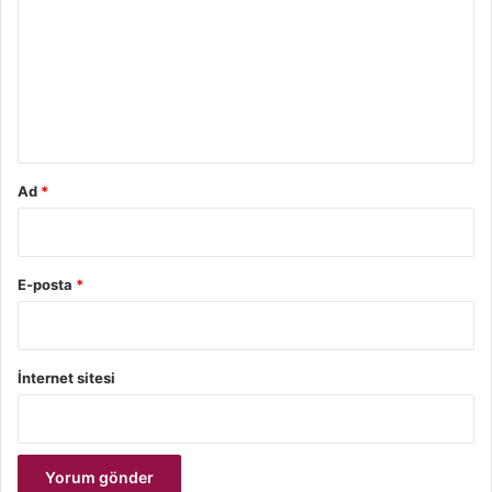
r
u
m
*
Ad
*
E-posta
*
İnternet sitesi