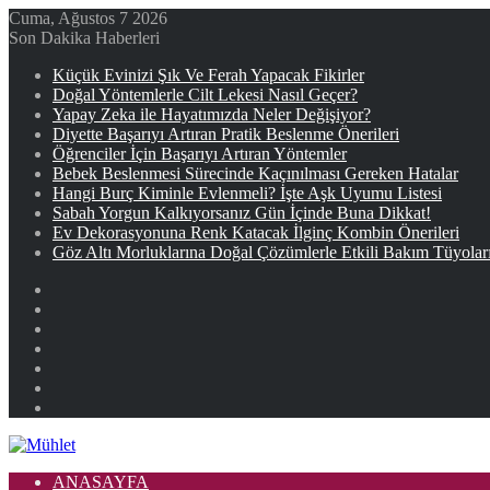
Cuma, Ağustos 7 2026
Son Dakika Haberleri
Küçük Evinizi Şık Ve Ferah Yapacak Fikirler
Doğal Yöntemlerle Cilt Lekesi Nasıl Geçer?
Yapay Zeka ile Hayatımızda Neler Değişiyor?
Diyette Başarıyı Artıran Pratik Beslenme Önerileri
Öğrenciler İçin Başarıyı Artıran Yöntemler
Bebek Beslenmesi Sürecinde Kaçınılması Gereken Hatalar
Hangi Burç Kiminle Evlenmeli? İşte Aşk Uyumu Listesi
Sabah Yorgun Kalkıyorsanız Gün İçinde Buna Dikkat!
Ev Dekorasyonuna Renk Katacak İlginç Kombin Önerileri
Göz Altı Morluklarına Doğal Çözümlerle Etkili Bakım Tüyolar
Facebook
X
YouTube
Instagram
Kayıt
Ol
Rastgele
Makale
Kenar
Bölmesi
ANASAYFA