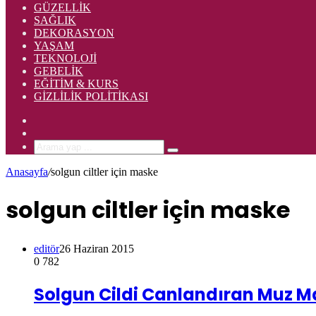
GÜZELLIK
SAĞLIK
DEKORASYON
YAŞAM
TEKNOLOJI
GEBELIK
EĞITIM & KURS
GIZLILIK POLITIKASI
Rastgele
Makale
Kenar
Bölmesi
Arama
yap
Anasayfa
/
solgun ciltler için maske
...
solgun ciltler için maske
editör
26 Haziran 2015
0
782
Solgun Cildi Canlandıran Muz M