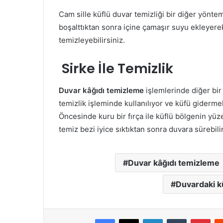
Cam sille küflü duvar temizliği bir diğer yöntem
boşalttıktan sonra içine çamaşır suyu ekleyere
temizleyebilirsiniz.
Sirke İle Temizlik
Duvar kâğıdı temizleme
işlemlerinde diğer bir 
temizlik işleminde kullanılıyor ve küfü gidermek
Öncesinde kuru bir fırça ile küflü bölgenin yüze
temiz bezi iyice sıktıktan sonra duvara sürebilir
Duvar kâğıdı temizleme
Duvardaki k
Facebook
X
LinkedIn
Tumblr
Pint