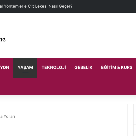
l Yöntemlerle Cilt Lekesi Nasıl Geçer?
SYON
YAŞAM
TEKNOLOJI
GEBELIK
EĞITIM & KURS
a Yolları