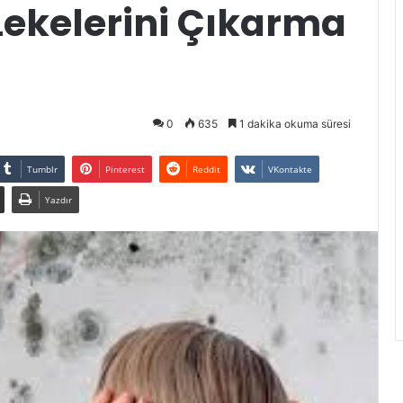
Lekelerini Çıkarma
0
635
1 dakika okuma süresi
Tumblr
Pinterest
Reddit
VKontakte
Yazdır