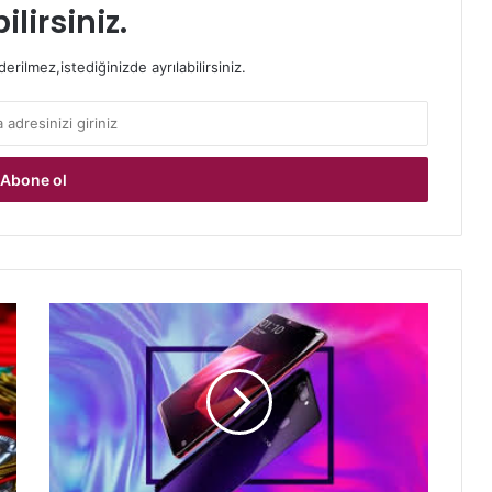
ilirsiniz.
rilmez,istediğinizde ayrılabilirsiniz.
Çentikli
Akıllı
Telefon
Oppo
R15
Serisi
Özellikleri