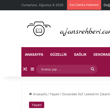
Cumartesi, Ağustos 8 2026
Son Dakika Haberleri
Doğa
ANASAYFA
GÜZELLIK
SAĞLIK
DEKORA
Rastgele Makale
Kenar Bölmesi
Arama
yap
...
Anasayfa
/
Yaşam
/
Duvardaki Küf Lekelerini Çıkarm
Yaşam