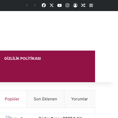
Facebook
X
YouTube
Instagram
Kayıt Ol
Rastgele Makale
Kenar Bölme
GIZLILIK POLITIKASI
Popüler
Son Eklenen
Yorumlar