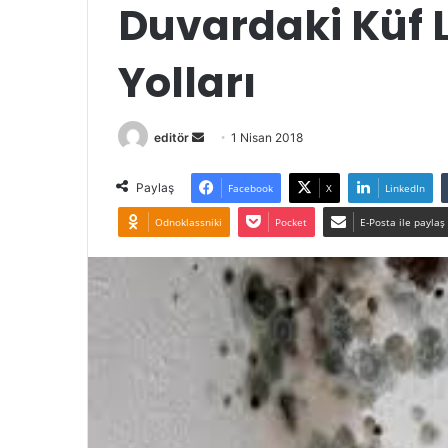
Duvardaki Küf 
Yolları
Bir
editör
1 Nisan 2018
e-
posta
Paylaş
Facebook
X
LinkedIn
göndermek
Odnoklassniki
Pocket
E-Posta ile paylaş