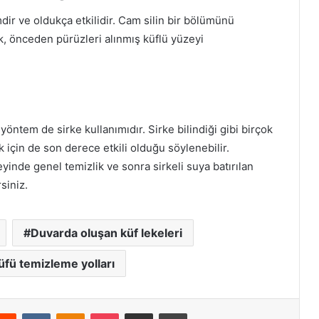
dir ve oldukça etkilidir. Cam silin bir bölümünü
k, önceden pürüzleri alınmış küflü yüzeyi
yöntem de sirke kullanımıdır. Sirke bilindiği gibi birçok
 için de son derece etkili olduğu söylenebilir.
yinde genel temizlik ve sonra sirkeli suya batırılan
siniz.
Duvarda oluşan küf lekeleri
üfü temizleme yolları
erest
Reddit
VKontakte
Odnoklassniki
Pocket
E-Posta ile paylaş
Yazdır