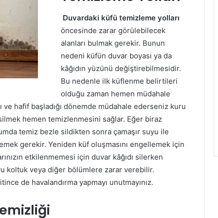
Duvardaki küfü temizleme yolları
öncesinde zarar görülebilecek
alanları bulmak gerekir. Bunun
nedeni küfün duvar boyası ya da
kâğıdın yüzünü değiştirebilmesidir.
Bu nedenle ilk küflenme belirtileri
olduğu zaman hemen müdahale
ğı ve hafif başladığı dönemde müdahale ederseniz kuru
i silmek hemen temizlenmesini sağlar. Eğer biraz
umda temiz bezle sildikten sonra çamaşır suyu ile
mizlemek gerekir. Yeniden küf oluşmasını engellemek için
arınızın etkilenmemesi için duvar kâğıdı silerken
u koltuk veya diğer bölümlere zarar verebilir.
 bitince de havalandırma yapmayı unutmayınız.
emizliği