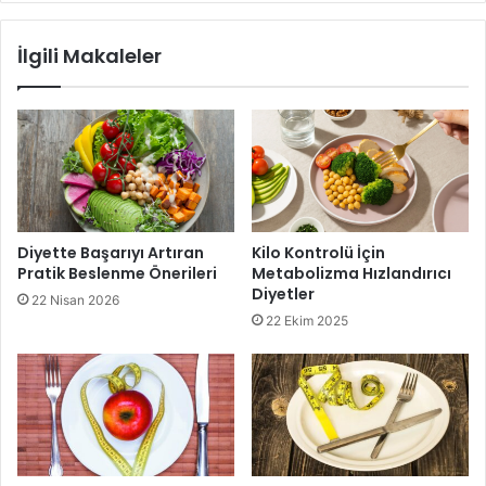
istek duyulur.
Diyet salata sosu çeşitleri
arasında
İlgili Makaleler
sarımsak; sıklıkla tercih edilir. Çünkü sarımsak salataya
hem lezzet hem de sağlık katar.
Diyette Başarıyı Artıran
Kilo Kontrolü İçin
Diyet Salata Sosu
Pratik Beslenme Önerileri
Metabolizma Hızlandırıcı
Diyetler
22 Nisan 2026
22 Ekim 2025