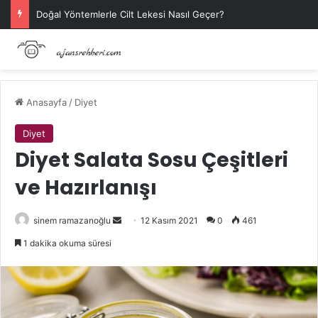
Doğal Yöntemlerle Cilt Lekesi Nasıl Geçer?
Anasayfa
/
Diyet
Diyet
Diyet Salata Sosu Çeşitleri
ve Hazırlanışı
Bir
sinem ramazanoğlu
12 Kasım 2021
0
461
e-
1 dakika okuma süresi
posta
göndermek