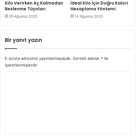
Kilo Verirken Aç Kalmadan
İdeal Kilo İçin Doğru Kalori
Beslenme Tüyoları
Hesaplama Yöntemi
29 Ağustos 2025
14 Ağustos 2025
Bir yanıt yazın
E-posta adresiniz yayınlanmayacak.
Gerekli alanlar
*
ile
işaretlenmişlerdir
Y
o
r
u
m
*