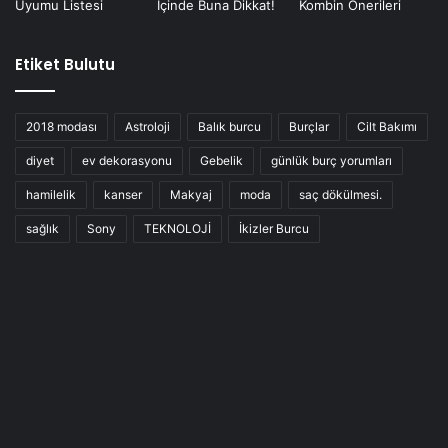
Etiket Bulutu
2018 modası
Astroloji
Balık burcu
Burçlar
Cilt Bakımı
diyet
ev dekorasyonu
Gebelik
günlük burç yorumları
hamilelik
kanser
Makyaj
moda
saç dökülmesi.
sağlık
Sony
TEKNOLOJİ
İkizler Burcu