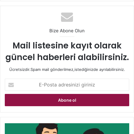
Dengeli bir öğünde karbonhidrat, protein, yağ, lif ve
vitamin-mineral dengesinin korunması gerekir. Örneğin
sabah kahvaltısında tam tahıllı ekmek, yumurta, peynir ve
Bize Abone Olun
yanında bol yeşillik tercih etmek, hem uzun süre tok
kalmanızı sağlar hem de gün boyu enerjinizi yüksek tutar.
Mail listesine kayıt olarak
güncel haberleri alabilirsiniz.
Ayrıca lifli besinler de tokluk hissini artırmada büyük rol
oynar. Sebzeler, meyveler, tam tahıllar ve baklagiller lif
Ücretsizdir.Spam mail gönderilmez,istediğinizde ayrılabilirsiniz.
açısından oldukça zengindir. Bu besinler sindirimi
yavaşlatır, kan şekerini dengeler ve uzun süreli tokluk
E-
sağlar. Dolayısıyla kilo verme sürecinde lif tüketimini
Posta
artırmak çok önemlidir.
adresinizi
giriniz
Ara Öğünlerle Açlık Krizlerini
Önleyin
Okul
Öğünler arasında uzun süre aç kalmak, hem
Öncesi