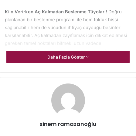
Kilo Verirken Aç Kalmadan Beslenme Tüyoları!
Doğru
planlanan bir beslenme programı ile hem tokluk hissi
sağlanabilir hem de vücudun ihtiyaç duyduğu besinler
karşılanabilir. Aç kalmadan zayıflamak için dikkat edilmesi
gereken temel noktaları bilmek, uzun vadede
sürdürülebilir bir yaşam tarzı oluşturmanın anahtarıdır.
Daha Fazla Göster
Doyurucu ve Dengeli Öğünlerin
Önemi
Kilo vermek için yapılan en büyük hatalardan biri öğün
atlamak ya da çok düşük kalorili diyetlere yönelmektir.
Oysa bu tür yaklaşımlar hem metabolizmayı yavaşlatır hem
de kısa sürede açlık krizlerine yol açar. Bunun yerine
öğünleri dengeli ve doyurucu hale getirmek daha sağlıklı
sinem ramazanoğlu
sonuçlar verir.