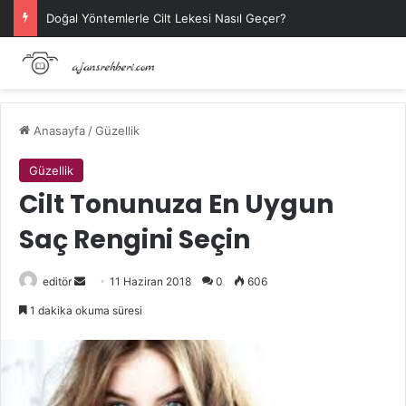
Doğal Yöntemlerle Cilt Lekesi Nasıl Geçer?
Anasayfa
/
Güzellik
Güzellik
Cilt Tonunuza En Uygun
Saç Rengini Seçin
Bir
editör
11 Haziran 2018
0
606
e-
1 dakika okuma süresi
posta
göndermek