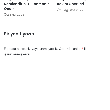
Nemlendirici Kullanmanın
Bakım Önerileri
Önemi
19 Ağustos 2025
2 Eylül 2025
Bir yanıt yazın
E-posta adresiniz yayınlanmayacak.
Gerekli alanlar
*
ile
işaretlenmişlerdir
Y
o
r
u
m
*