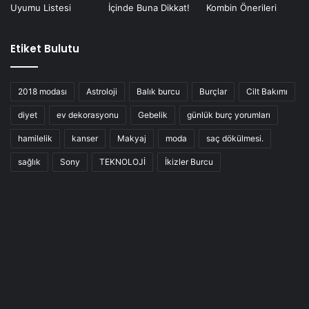
Etiket Bulutu
2018 modası
Astroloji
Balık burcu
Burçlar
Cilt Bakımı
diyet
ev dekorasyonu
Gebelik
günlük burç yorumları
hamilelik
kanser
Makyaj
moda
saç dökülmesi.
sağlık
Sony
TEKNOLOJİ
İkizler Burcu