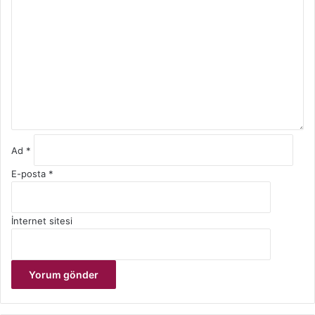
o
r
u
m
*
Ad
*
E-posta
*
İnternet sitesi