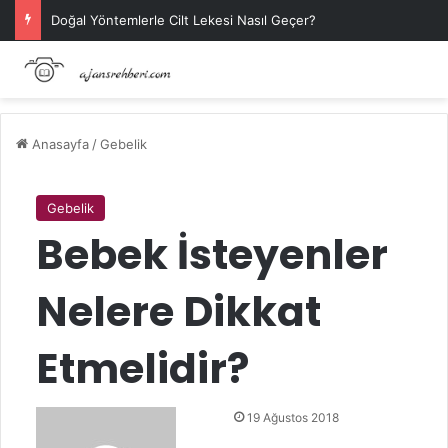
Doğal Yöntemlerle Cilt Lekesi Nasıl Geçer?
Anasayfa
/
Gebelik
Gebelik
Bebek İsteyenler
Nelere Dikkat
Etmelidir?
Bir
19 Ağustos 2018
e-