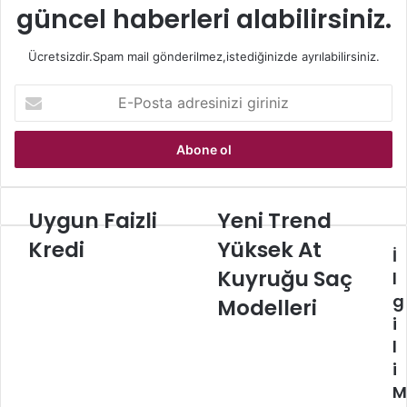
güncel haberleri alabilirsiniz.
Ücretsizdir.Spam mail gönderilmez,istediğinizde ayrılabilirsiniz.
E-
Posta
adresinizi
giriniz
Uygun Faizli
Yeni Trend
Uygun
Yeni
Faizli
Trend
Kredi
Yüksek At
İ
Kredi
Yüksek
At
Kuyruğu Saç
l
Kuyruğu
g
Modelleri
Saç
i
Modelleri
l
i
M