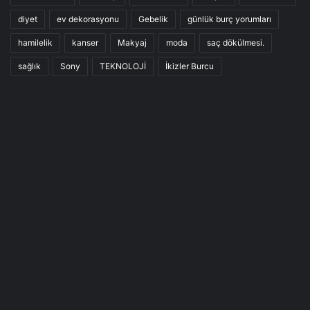
diyet
ev dekorasyonu
Gebelik
günlük burç yorumları
hamilelik
kanser
Makyaj
moda
saç dökülmesi.
sağlık
Sony
TEKNOLOJİ
İkizler Burcu