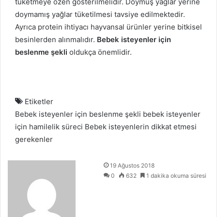
tüketmeye özen gösterilmelidir. Doymuş yağlar yerine
doymamış yağlar tüketilmesi tavsiye edilmektedir.
Ayrıca protein ihtiyacı hayvansal ürünler yerine bitkisel
besinlerden alınmalıdır.
Bebek isteyenler için
beslenme şekli
oldukça önemlidir.
Etiketler
Bebek isteyenler için beslenme şekli
bebek isteyenler
için hamilelik süreci
Bebek isteyenlerin dikkat etmesi
gerekenler
Bir
19 Ağustos 2018
e-
0
632
1 dakika okuma süresi
posta
göndermek