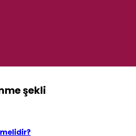
enme şekli
tmelidir?