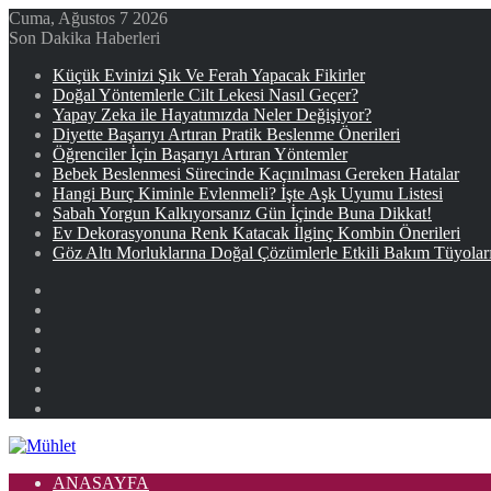
Cuma, Ağustos 7 2026
Son Dakika Haberleri
Küçük Evinizi Şık Ve Ferah Yapacak Fikirler
Doğal Yöntemlerle Cilt Lekesi Nasıl Geçer?
Yapay Zeka ile Hayatımızda Neler Değişiyor?
Diyette Başarıyı Artıran Pratik Beslenme Önerileri
Öğrenciler İçin Başarıyı Artıran Yöntemler
Bebek Beslenmesi Sürecinde Kaçınılması Gereken Hatalar
Hangi Burç Kiminle Evlenmeli? İşte Aşk Uyumu Listesi
Sabah Yorgun Kalkıyorsanız Gün İçinde Buna Dikkat!
Ev Dekorasyonuna Renk Katacak İlginç Kombin Önerileri
Göz Altı Morluklarına Doğal Çözümlerle Etkili Bakım Tüyolar
Facebook
X
YouTube
Instagram
Kayıt
Ol
Rastgele
Makale
Kenar
Bölmesi
ANASAYFA