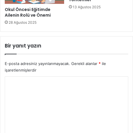
13 Ağustos 2025
Okul Öncesi Eğitimde
Ailenin Rolü ve Önemi
28 Ağustos 2025
Bir yanıt yazın
E-posta adresiniz yayınlanmayacak.
Gerekli alanlar
*
ile
işaretlenmişlerdir
Y
o
r
u
m
*