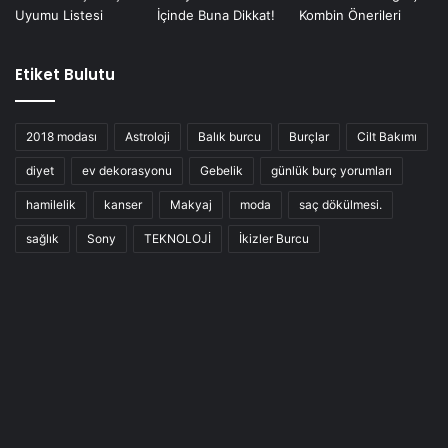
Etiket Bulutu
2018 modası
Astroloji
Balık burcu
Burçlar
Cilt Bakımı
diyet
ev dekorasyonu
Gebelik
günlük burç yorumları
hamilelik
kanser
Makyaj
moda
saç dökülmesi.
sağlık
Sony
TEKNOLOJİ
İkizler Burcu