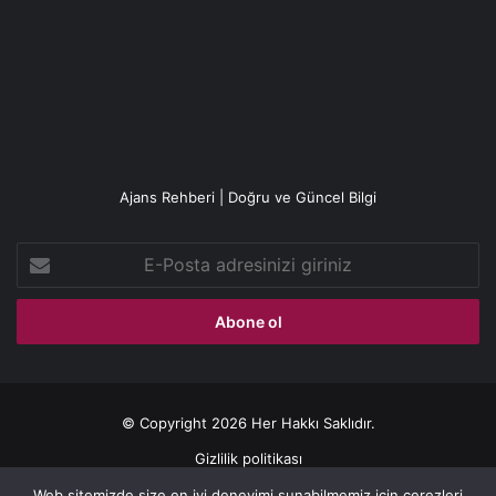
Ajans Rehberi | Doğru ve Güncel Bilgi
E-
Posta
adresinizi
giriniz
© Copyright 2026 Her Hakkı Saklıdır.
Gizlilik politikası
Web sitemizde size en iyi deneyimi sunabilmemiz için çerezleri