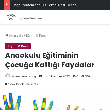
Doğal Yöntemlerle Cilt Lekesi Nasıl Geçer?
Anasayfa
/
Eğitim & Kurs
Eğitim & Kurs
Anaokulu Eğitiminin
Çocuğa Kattığı Faydalar
Bir
sinem ramazanoğlu
6 Haziran 2022
0
367
e-
1 dakika okuma süresi
posta
göndermek