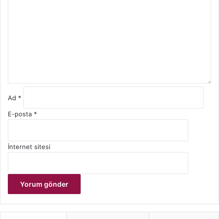
r
u
m
*
Ad
*
E-posta
*
İnternet sitesi