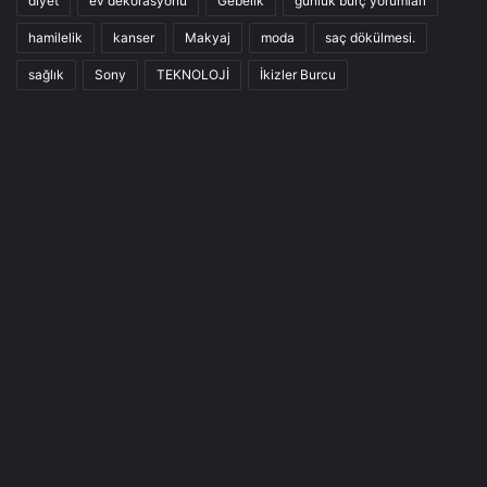
diyet
ev dekorasyonu
Gebelik
günlük burç yorumları
hamilelik
kanser
Makyaj
moda
saç dökülmesi.
sağlık
Sony
TEKNOLOJİ
İkizler Burcu