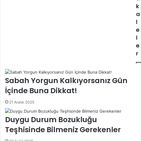
k
a
l
e
l
e
r
Sabah Yorgun Kalkıyorsanız Gün
İçinde Buna Dikkat!
21 Aralık 2025
Duygu Durum Bozukluğu
Teşhisinde Bilmeniz Gerekenler