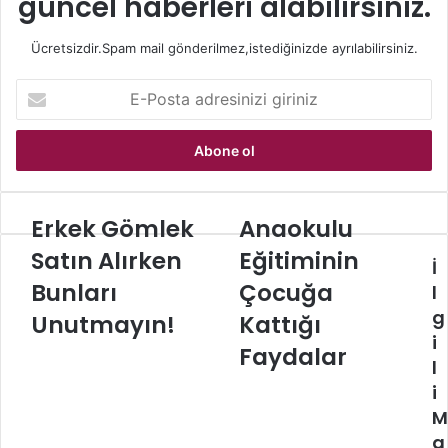
güncel haberleri alabilirsiniz.
Ücretsizdir.Spam mail gönderilmez,istediğinizde ayrılabilirsiniz.
E-
Posta
adresinizi
giriniz
Erkek Gömlek
Anaokulu
Erkek
Anaokulu
Gömlek
Eğitiminin
Satın Alırken
Eğitiminin
İ
Satın
Çocuğa
Alırken
Bunları
Kattığı
Çocuğa
l
Bunları
Faydalar
g
Unutmayın!
Kattığı
Unutmayın!
i
Faydalar
l
i
M
a