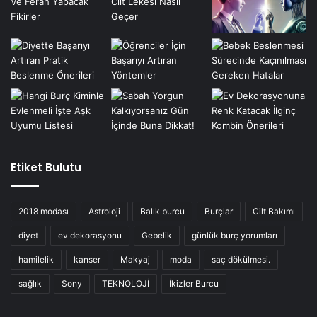
Etiket Bulutu
2018 modası
Astroloji
Balık burcu
Burçlar
Cilt Bakımı
diyet
ev dekorasyonu
Gebelik
günlük burç yorumları
hamilelik
kanser
Makyaj
moda
saç dökülmesi.
sağlık
Sony
TEKNOLOJİ
İkizler Burcu