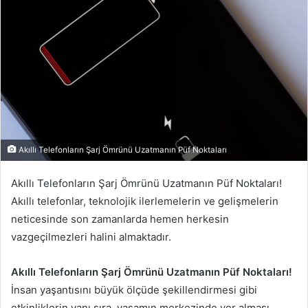
Akıllı Telefonların Şarj Ömrünü Uzatmanın Püf Noktaları
Akıllı Telefonların Şarj Ömrünü Uzatmanın Püf Noktaları!
Akıllı telefonlar, teknolojik ilerlemelerin ve gelişmelerin
neticesinde son zamanlarda hemen herkesin
vazgeçilmezleri halini almaktadır.
Akıllı Telefonların Şarj Ömrünü Uzatmanın Püf Noktaları!
İnsan yaşantısını büyük ölçüde şekillendirmesi gibi
etkinliklerin yanı sıra, yaşamın merkezinde yer alması,