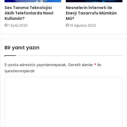
Ses Tanıma Teknolojisi
Nesnelerin İnterneti ile
Akıllı Telefonlarda Nasıl
Enerji Tasarrufu Mümkün
Kullanılır?
Mü?
1 Eylül 2025
15 Ağustos 2025
Bir yanıt yazın
E-posta adresiniz yayınlanmayacak.
Gerekli alanlar
*
ile
işaretlenmişlerdir
Y
o
r
u
m
*