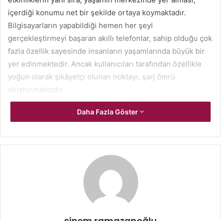
içerdiği konumu net bir şekilde ortaya koymaktadır.
Bilgisayarların yapabildiği hemen her şeyi
gerçekleştirmeyi başaran akıllı telefonlar, sahip olduğu çok
fazla özellik sayesinde insanların yaşamlarında büyük bir
yer edinmektedir. Ancak kullanıcıları tarafından özellikle
yoğun olarak şikâyetçi olunan noktayı, şarj ömrü
oluşturmaktadır.
Daha Fazla Göster
Akıllı telefonların şarj ömrünü uzatacak püf noktaları
arayan insanlara, konu ile alakalı bazı yöntemler
sunulabilmektedir. Özellikle akıllı telefon sistemine
yüklenen uygulamalar, sistemin hem işlemcilerini hem de
hafızasını yorabilmektedir. Ayrıca arka planda çok fazla
uygulamanın birlikte çalışması, enerji tüketimi noktasında
şarj ömrünü kısaltmaktadır. Şarj ömrünü uzatmak için öne
sürülen yöntemlerden ilkini, arka planda çalışmayı
sürdüren uygulamaların kapatılması olarak
sinem ramazanoğlu