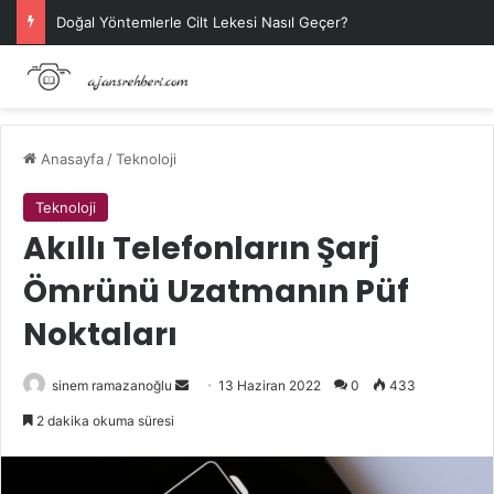
Doğal Yöntemlerle Cilt Lekesi Nasıl Geçer?
Anasayfa
/
Teknoloji
Teknoloji
Akıllı Telefonların Şarj
Ömrünü Uzatmanın Püf
Noktaları
Bir
sinem ramazanoğlu
13 Haziran 2022
0
433
e-
2 dakika okuma süresi
posta
göndermek