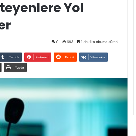
teyenlere Yol
er
0
693
1 dakika okuma süresi
Tumblr
Pinterest
Reddit
VKontakte
Yazdır