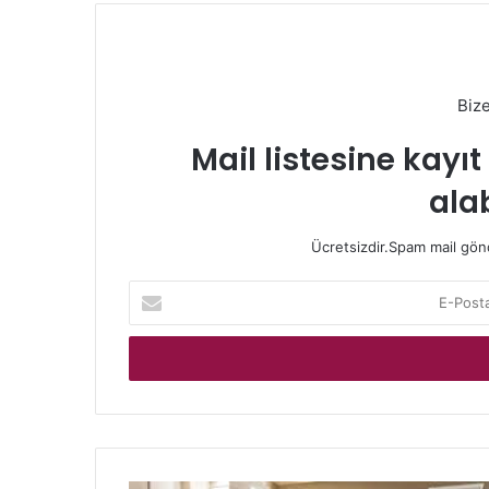
Biz
Mail listesine kayı
alab
Ücretsizdir.Spam mail gönde
E-
Posta
adresinizi
giriniz