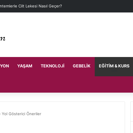
ntemlerle Cilt Lekesi Nasıl Geçer?
SYON
YAŞAM
TEKNOLOJI
GEBELIK
EĞITIM & KURS
 Yol Gösterici Öneriler