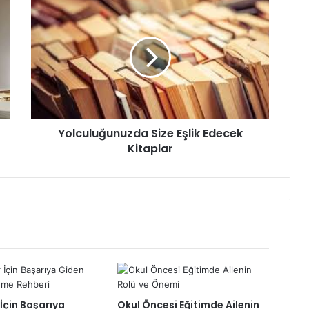
Yolculuğunuzda
Size
Eşlik
Edecek
Kitaplar
Yolculuğunuzda Size Eşlik Edecek
Kitaplar
İçin Başarıya
Okul Öncesi Eğitimde Ailenin