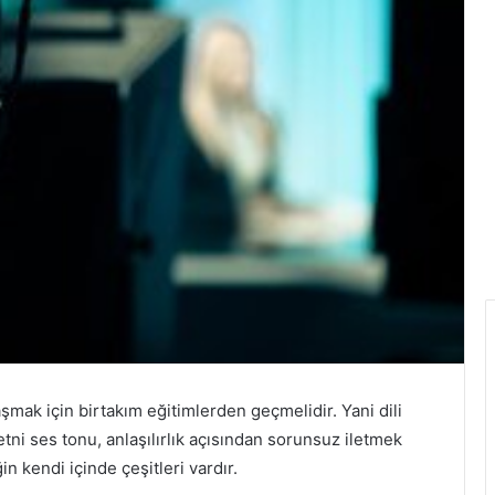
şmak için birtakım eğitimlerden geçmelidir. Yani dili
ni ses tonu, anlaşılırlık açısından sorunsuz iletmek
n kendi içinde çeşitleri vardır.