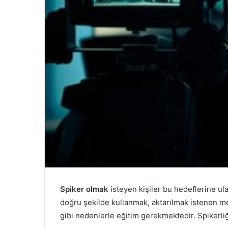
Spiker olmak
isteyen kişiler bu hedeflerine ula
doğru şekilde kullanmak, aktarılmak istenen met
gibi nedenlerle eğitim gerekmektedir. Spikerliği