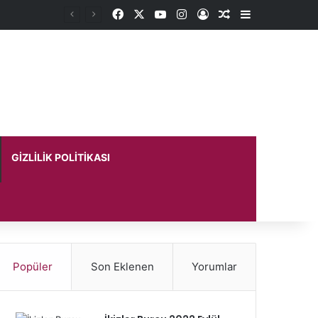
Facebook
X
YouTube
Instagram
Kayıt Ol
Rastgele Makale
Kenar Bölme
GIZLILIK POLITIKASI
Popüler
Son Eklenen
Yorumlar