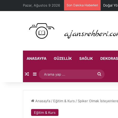
Pazar, Ağustos 9 2026
Son Dakika Haberleri
Doğal Yö
ANASAYFA
GÜZELLIK
SAĞLIK
DEKORA
Rastgele Makale
Kenar Bölmesi
Arama
yap
...
Anasayfa
/
Eğitim & Kurs
/
Spiker Olmak İsteyenlere
Eğitim & Kurs