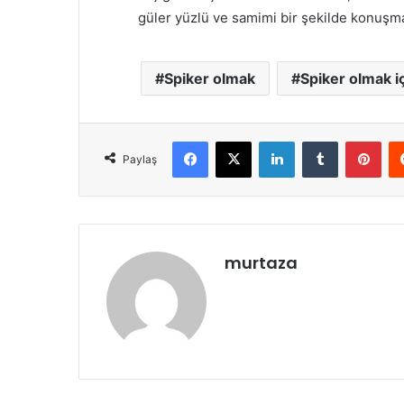
güler yüzlü ve samimi bir şekilde konuşma
Spiker olmak
Spiker olmak i
Facebook
X
LinkedIn
Tumblr
Pint
Paylaş
murtaza