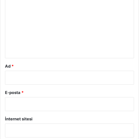
o
r
u
m
*
Ad
*
E-posta
*
İnternet sitesi