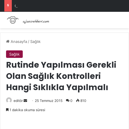
Öğrenciler İçin Başarıyı Artıran Yöntemler
Anasayfa
/
Sağlık
Sağlık
Rutinde Yapılması Gerekli
Olan Sağlık Kontrolleri
Hangi Sıklıkla Yapılmalı
Bir
editör
25 Temmuz 2015
0
810
e-
1 dakika okuma süresi
posta
göndermek