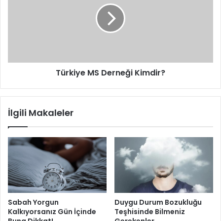
Kimdir?
Geri Dönüşü Olmayan Sorunlar
Ömür Boyu Rutin Sağlık Kontrolü
Türkiye MS Derneği Kimdir?
İlgili Makaleler
Sabah Yorgun
Duygu Durum Bozukluğu
Kalkıyorsanız Gün İçinde
Teşhisinde Bilmeniz
Buna Dikkat!
Gerekenler