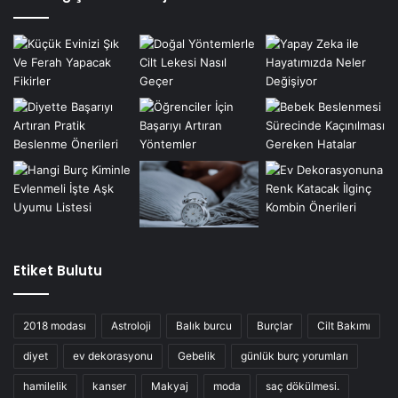
Etiket Bulutu
2018 modası
Astroloji
Balık burcu
Burçlar
Cilt Bakımı
diyet
ev dekorasyonu
Gebelik
günlük burç yorumları
hamilelik
kanser
Makyaj
moda
saç dökülmesi.