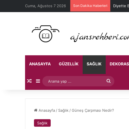
Cuma, Ağustos 7 2026
Son Dakika Haberleri
Öğrencile
ANASAYFA
GÜZELLIK
SAĞLIK
DEKORA
Rastgele Makale
Kenar Bölmesi
Arama
yap
...
Anasayfa
/
Sağlık
/
Güneş Çarpması Nedir?
Sağlık