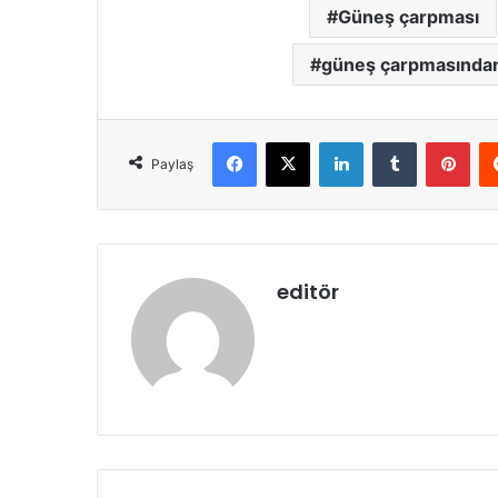
Güneş çarpması
güneş çarpmasından
Facebook
X
LinkedIn
Tumblr
Pint
Paylaş
editör