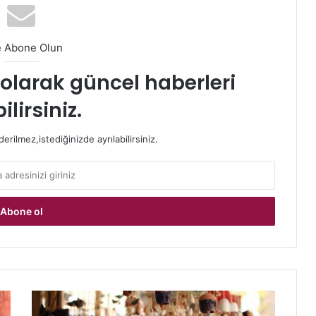
e Abone Olun
t olarak güncel haberleri
ilirsiniz.
rilmez,istediğinizde ayrılabilirsiniz.
Bozcaada
Neler