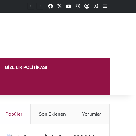
Facebook
X
YouTube
Instagram
Kayıt Ol
Rastgele Makale
Kenar Bölme
GIZLILIK POLITIKASI
Popüler
Son Eklenen
Yorumlar