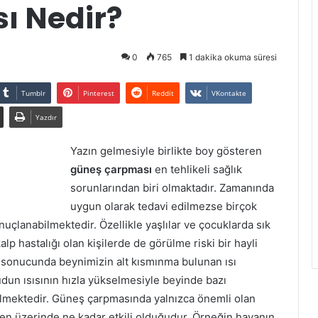
ı Nedir?
0
765
1 dakika okuma süresi
Tumblr
Pinterest
Reddit
VKontakte
Yazdır
Yazın gelmesiyle birlikte boy gösteren
güneş çarpması
en tehlikeli sağlık
sorunlarından biri olmaktadır. Zamanında
uygun olarak tedavi edilmezse birçok
nuçlanabilmektedir. Özellikle yaşlılar ve çocuklarda sık
p hastalığı olan kişilerde de görülme riski bir hayli
 sonucunda beynimizin alt kısmınma bulunan ısı
n ısısının hızla yükselmesiyle beyinde bazı
lmektedir. Güneş çarpmasında yalnızca önemli olan
den üzerinde ne kadar etkili olduğudur. Örneğin havanın