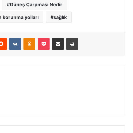
Güneş Çarpması Nedir
 korunma yolları
sağlık
erest
Reddit
VKontakte
Odnoklassniki
Pocket
E-Posta ile paylaş
Yazdır