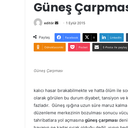
Güneş Çarpmas
Bir
editör
1 Eylül 2015
e-
posta
Paylaş
Facebook
X
LinkedIn
göndermek
Odnoklassniki
Pocket
E-Posta ile paylaş
Güneş Çarpması
kalıcı hasar bırakabilmekte ve hatta ölüm ile so
olarak görülen bu durum diyabet, tansiyon ve kal
fazladır. Güneş ışığına uzun süre maruz kalma
düzenleme merkezinin bozulması sonucu vücudu
tahribatlara yol açmasına
güneş çarpması
deni
havanın ne kadar sıcak olduğu değil, ısının be