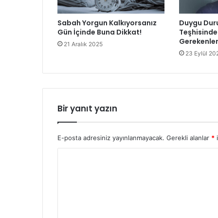
Sabah Yorgun Kalkıyorsanız
Duygu Dur
Gün İçinde Buna Dikkat!
Teşhisinde
Gerekenle
21 Aralık 2025
23 Eylül 20
Bir yanıt yazın
E-posta adresiniz yayınlanmayacak.
Gerekli alanlar
*
i
Y
o
r
u
m