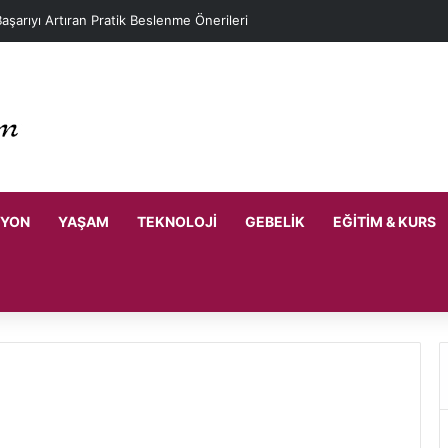
r İçin Başarıyı Artıran Yöntemler
SYON
YAŞAM
TEKNOLOJI
GEBELIK
EĞITIM & KURS