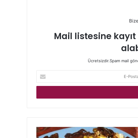
Biz
Mail listesine kayı
alab
Ücretsizdir.Spam mail gönde
E-
Posta
adresinizi
giriniz
ERZİNCAN
YÖRESEL