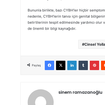
Bununla birlikte, bazı CYBH’ler hiçbir semptom g
nedenle, CYBH’lerin tanısı için genital bölgen
belirtilerinin tespit edilmesinde yardımcı olur 
de önemli bir bilgi kaynağıdır.
Cinsel Yoll
Facebook
X
LinkedIn
Tumblr
Pint
Paylaş
sinem ramazanoğlu