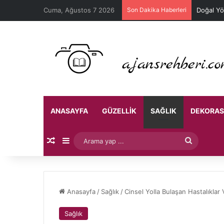
Cuma, Ağustos 7 2026
Son Dakika Haberleri
Doğal Yö
ANASAYFA
GÜZELLIK
SAĞLIK
DEKORA
Rastgele Makale
Kenar Bölmesi
Arama
yap
...
Anasayfa
/
Sağlık
/
Cinsel Yolla Bulaşan Hastalıkla
Sağlık