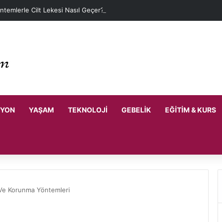
ntemlerle Cilt Lekesi Nasıl Geçer?
SYON
YAŞAM
TEKNOLOJI
GEBELIK
EĞITIM & KURS
r Ve Korunma Yöntemleri