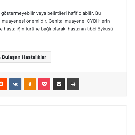
östermeyebilir veya belirtileri hafif olabilir. Bu
in muayenesi önemlidir. Genital muayene, CYBH’lerin
ve hastalığın türüne bağlı olarak, hastanın tıbbi öyküsü
a Bulaşan Hastalıklar
erest
Reddit
VKontakte
Odnoklassniki
Pocket
E-Posta ile paylaş
Yazdır