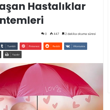
laşan Hastalıklar
ntemleri
0
447
2 dakika okuma süresi
Tumblr
Pinterest
Reddit
VKontakte
Yazdır