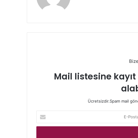
Biz
Mail listesine kayı
alab
Ücretsizdir.Spam mail gönde
E-
Posta
adresinizi
giriniz