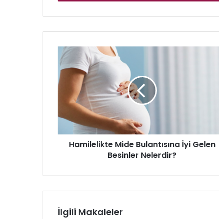
Hamilelikte
Mide
Bulantısına
İyi
Gelen
Besinler
Nelerdir?
Hamilelikte Mide Bulantısına İyi Gelen
Besinler Nelerdir?
İlgili Makaleler