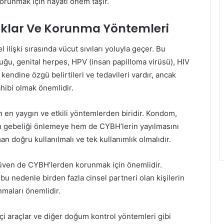
korunmak için hayati önem taşır.
lıklar Ve Korunma Yöntemleri
l ilişki sırasında vücut sıvıları yoluyla geçer. Bu
kluğu, genital herpes, HPV (insan papilloma virüsü), HIV
n kendine özgü belirtileri ve tedavileri vardır, ancak
hibi olmak önemlidir.
en yaygın ve etkili yöntemlerden biridir. Kondom,
hem gebeliği önlemeye hem de CYBH’lerin yayılmasını
 doğru kullanılmalı ve tek kullanımlık olmalıdır.
 güven de CYBH’lerden korunmak için önemlidir.
 bu nedenle birden fazla cinsel partneri olan kişilerin
maları önemlidir.
çi araçlar ve diğer doğum kontrol yöntemleri gibi