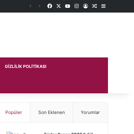
Facebook
X
YouTube
Instagram
Kayıt Ol
Rastgele Makale
Kenar Bölme
GIZLILIK POLITIKASI
Popüler
Son Eklenen
Yorumlar