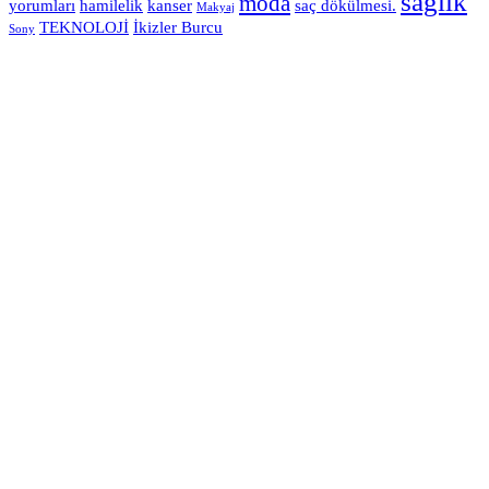
sağlık
moda
yorumları
hamilelik
kanser
saç dökülmesi.
Makyaj
TEKNOLOJİ
İkizler Burcu
Sony