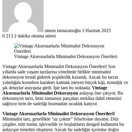
posta
göndermek
sinem ramazanoğlu
3 Haziran 2025
0
213
2 dakika okuma süresi
Vintage Aksesuarlarla Minimalist Dekorasyon Önerileri
Vintage Aksesuarlarla Minimalist Dekorasyon Önerileri! Son
yıllarda sade yaşam tarzlarına yönelimle birlikte minimalist
dekorasyon trendi giderek popülerlik kazandı. Ancak bu tarzın
yalınlığını korurken karakter katmak isteyen birçok kişi, nostaljik ve
şık detaylar arayışına girdi. İşte tam bu noktada,
Vintage
Aksesuarlarla Minimalist Dekorasyon
anlayışı öne çıkıyor. Bu
dekorasyon tarzı, hem zamansız parçaları mekâna dahil etmenizi
sağlıyor hem de sadeliği bozmadan sıcaklık katıyor.
Vintage Aksesuarlarla Minimalist Dekorasyon Önerileri!
Minimalist tarz, genellikle “az çoktur” felsefesine dayanır. Düz
çizgiler, nötr tonlar, işlevsellik ve boşlukların dengeli kullanımı bu
anlayışın temelini oluşturur. Ancak bu sadeliğin içerisine doğru