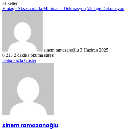
Etiketler
Vintage Aksesuarlarla Minimalist Dekorasyon
Vintage Dekorasyon
Bir
e-
posta
göndermek
sinem ramazanoğlu
3 Haziran 2025
0
213
2 dakika okuma süresi
Daha Fazla Göster
sinem ramazanoğlu