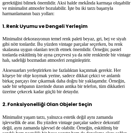
gerektiğini bilmek önemlidir. Aksi halde mekânda karmaşa oluşabilir
ve minimalist atmosfer bozulabilir. İşte bu iki tarzı başarıyla
harmanlamanın bazı yolları:
1. Renk Uyumu ve Dengeli Yerleşim
Minimalist dekorasyonun temel renk paleti beyaz, gri, bej ve siyah
gibi nötr tonlardır. Bu yüzden vintage parçalar seçerken, bu renk
skalasına uygun olanları tercih etmek önemlidir. Örneğin; pastel
tonlarda eskitilmiş bir ayna çerçevesi ya da nötr renklerde bir vintage
halı, sadeliği bozmadan atmosferi zenginleştirir.
Aksesuarları yerleştirirken ise fazlalıktan kaçınmak gerekir. Her
köşeye bir obje koymak yerine, sadece dikkat çekici ve anlamlı
birkaç parçayı öne çıkarmak daha doğru bir yaklaşımdır. Örneğin,
sade bir sehpanın üzerinde duran antika bir telefon, tüm dikkatleri
üzerine çekecek kadar güçlü bir detaydır.
2. Fonksiyonelliği Olan Objeler Seçin
Minimalist yaşam tarzı, yalnızca estetik değil aynı zamanda
işlevsellik de arar. Bu yüzden vintage parçalar sadece dekoratif
değil, aynı zamanda işlevsel de olabilir. Örneğin, eskitilmiş bir