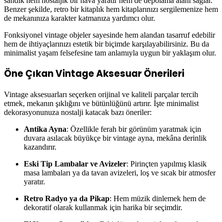
sandık hem nostaljik bir hava yaratır hem de depolama alanı sağlar.
Benzer şekilde, retro bir kitaplık hem kitaplarınızı sergilemenize hem
de mekanınıza karakter katmanıza yardımcı olur.
Fonksiyonel vintage objeler sayesinde hem alandan tasarruf edebilir
hem de ihtiyaçlarınızı estetik bir biçimde karşılayabilirsiniz. Bu da
minimalist yaşam felsefesine tam anlamıyla uygun bir yaklaşım olur.
Öne Çıkan Vintage Aksesuar Önerileri
Vintage aksesuarları seçerken orijinal ve kaliteli parçalar tercih
etmek, mekanın şıklığını ve bütünlüğünü artırır. İşte minimalist
dekorasyonunuza nostalji katacak bazı öneriler:
Antika Ayna
: Özellikle ferah bir görünüm yaratmak için
duvara asılacak büyükçe bir vintage ayna, mekâna derinlik
kazandırır.
Eski Tip Lambalar ve Avizeler
: Pirinçten yapılmış klasik
masa lambaları ya da tavan avizeleri, loş ve sıcak bir atmosfer
yaratır.
Retro Radyo ya da Pikap
: Hem müzik dinlemek hem de
dekoratif olarak kullanmak için harika bir seçimdir.