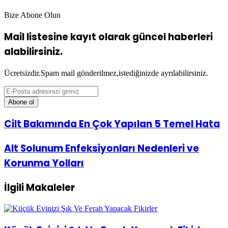
Bize Abone Olun
Mail listesine kayıt olarak güncel haberleri
alabilirsiniz.
Ücretsizdir.Spam mail gönderilmez,istediğinizde ayrılabilirsiniz.
E-
Posta
adresinizi
giriniz
Cilt
Cilt Bakımında En Çok Yapılan 5 Temel Hata
Bakımında
En
Alt
Alt Solunum Enfeksiyonları Nedenleri ve
Çok
Solunum
Yapılan
Korunma Yolları
Enfeksiyonları
5
Nedenleri
Temel
ve
Hata
İlgili Makaleler
Korunma
Yolları