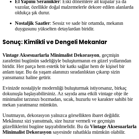
El Yapımı Seramikler
: Eski dönemlere ait kupalar ya da
vazolar, özellikle doğal malzemelerle dekore edilen alanlarda
oldukça şık durur.
Nostaljik Saatler
: Sessiz ve sade bir ortamda, mekanın
duygusunu yükselten detaylardan biridir.
Sonuç: Kimlikli ve Dengeli Mekanlar
Vintage Aksesuarlarla Minimalist Dekorasyon
, geçmişin
zarafetini bugünün sadeliğiyle buluşturmanın en güzel yollarından
biridir. Her parça hem estetik bir katkı sağlar hem de kişisel bir
anlam taşır. Bu da yaşam alanınızı sıradanlıktan çıkarıp sizin
yansımanız haline getirir.
Evinizde nostaljiyle modernliği buluşturmak istiyorsanız, birkaç
dokunuşla başlayabilirsiniz. Az sayıda ama etkili vintage obje ile
minimalist tarzınızı bozmadan, sıcak, huzurlu ve karakter sahibi bir
mekan yaratmanız mümkün.
Unutmayın, dekorasyon yalnızca görsellikten ibaret değildir.
Mekânınız sizi yansıtmalı, size huzur vermeli ve geçmişin
güzelliklerini bugüne taşıyabilmelidir. Bu da
Vintage Aksesuarlarla
Minimalist Dekorasyon
sayesinde rahatlıkla mümkün olabilir.