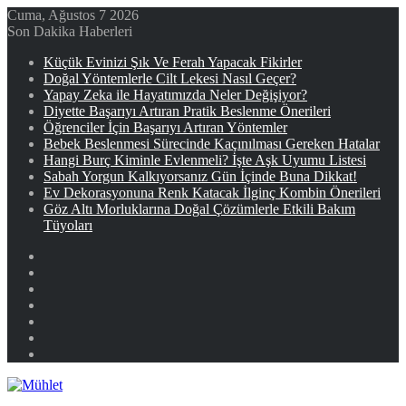
Cuma, Ağustos 7 2026
Son Dakika Haberleri
Küçük Evinizi Şık Ve Ferah Yapacak Fikirler
Doğal Yöntemlerle Cilt Lekesi Nasıl Geçer?
Yapay Zeka ile Hayatımızda Neler Değişiyor?
Diyette Başarıyı Artıran Pratik Beslenme Önerileri
Öğrenciler İçin Başarıyı Artıran Yöntemler
Bebek Beslenmesi Sürecinde Kaçınılması Gereken Hatalar
Hangi Burç Kiminle Evlenmeli? İşte Aşk Uyumu Listesi
Sabah Yorgun Kalkıyorsanız Gün İçinde Buna Dikkat!
Ev Dekorasyonuna Renk Katacak İlginç Kombin Önerileri
Göz Altı Morluklarına Doğal Çözümlerle Etkili Bakım
Tüyoları
Facebook
X
YouTube
Instagram
Kayıt
Ol
Rastgele
Makale
Kenar
Bölmesi