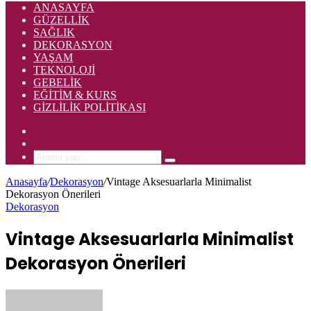
ANASAYFA
GÜZELLIK
SAĞLIK
DEKORASYON
YAŞAM
TEKNOLOJI
GEBELIK
EĞITIM & KURS
GIZLILIK POLITIKASI
Rastgele
Makale
Kenar
Bölmesi
Arama
yap
Anasayfa
/
Dekorasyon
/
Vintage Aksesuarlarla Minimalist
...
Dekorasyon Önerileri
Dekorasyon
Vintage Aksesuarlarla Minimalist
Dekorasyon Önerileri
Bir
e-