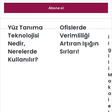
adresinizi
giriniz
Yüz Tanıma
Ofislerde
Yüz
Ofislerde
Tanıma
Verimliliği
Teknolojisi
Verimliliği
İ
Teknolojisi
Artıran
Nedir,
Nedir,
Işığın
Artıran Işığın
l
Nerelerde
Sırları!
g
Nerelerde
Sırları!
Kullanılır?
i
Kullanılır?
l
i
M
a
k
a
l
e