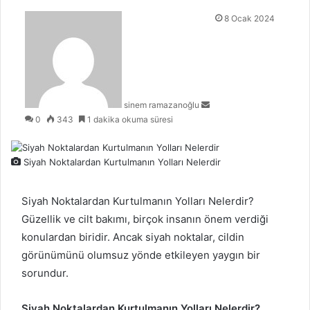
Bir
8 Ocak 2024
e-
posta
göndermek
sinem ramazanoğlu
0
343
1 dakika okuma süresi
Siyah Noktalardan Kurtulmanın Yolları Nelerdir
Siyah Noktalardan Kurtulmanın Yolları Nelerdir?
Güzellik ve cilt bakımı, birçok insanın önem verdiği
konulardan biridir. Ancak siyah noktalar, cildin
görünümünü olumsuz yönde etkileyen yaygın bir
sorundur.
Siyah Noktalardan Kurtulmanın Yolları Nelerdir?