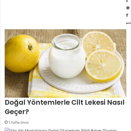
l
e
r
Doğal Yöntemlerle Cilt Lekesi Nasıl
Geçer?
1 hafta önce