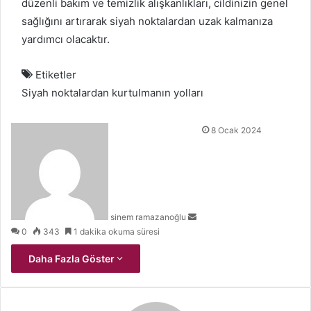
düzenli bakım ve temizlik alışkanlıkları, cildinizin genel
sağlığını artırarak siyah noktalardan uzak kalmanıza
yardımcı olacaktır.
Etiketler
Siyah noktalardan kurtulmanın yolları
Bir
8 Ocak 2024
e-
posta
göndermek
sinem ramazanoğlu
0
343
1 dakika okuma süresi
Daha Fazla Göster