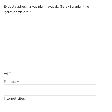
E-posta adresiniz yayınlanmayacak.
Gerekli alanlar
*
ile
işaretlenmişlerdir
Y
o
r
u
m
*
Ad
*
E-posta
*
İnternet sitesi