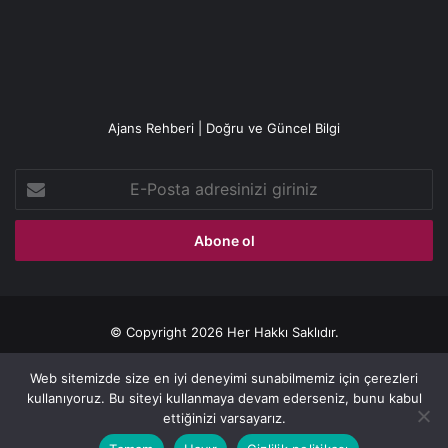
Ajans Rehberi | Doğru ve Güncel Bilgi
E-
Posta
adresinizi
giriniz
© Copyright 2026 Her Hakkı Saklıdır.
Gizlilik politikası
Web sitemizde size en iyi deneyimi sunabilmemiz için çerezleri
kullanıyoruz. Bu siteyi kullanmaya devam ederseniz, bunu kabul
Facebook
X
YouTube
Instagram
ettiğinizi varsayarız.