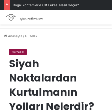
Doğal Yöntemlerle Cilt Lekesi Nasıl Geçer?
Anasayfa
/
Güzellik
Güzellik
Siyah
Noktalardan
Kurtulmanın
Yolları Nelerdir?