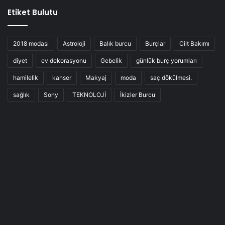
Etiket Bulutu
2018 modası
Astroloji
Balık burcu
Burçlar
Cilt Bakımı
diyet
ev dekorasyonu
Gebelik
günlük burç yorumları
hamilelik
kanser
Makyaj
moda
saç dökülmesi.
sağlık
Sony
TEKNOLOJİ
İkizler Burcu