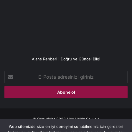
Ajans Rehberi | Doğru ve Güncel Bilgi
E-
Posta
adresinizi
giriniz
© Copyright 2026 Her Hakkı Saklıdır.
Web sitemizde size en iyi deneyimi sunabilmemiz için çerezleri
Gizlilik politikası