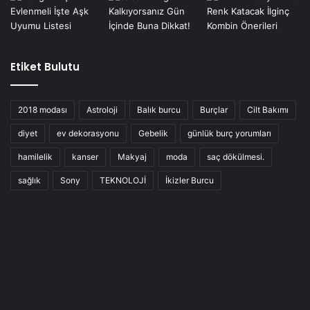
Etiket Bulutu
2018 modası
Astroloji
Balık burcu
Burçlar
Cilt Bakımı
diyet
ev dekorasyonu
Gebelik
günlük burç yorumları
hamilelik
kanser
Makyaj
moda
saç dökülmesi.
sağlık
Sony
TEKNOLOJİ
İkizler Burcu