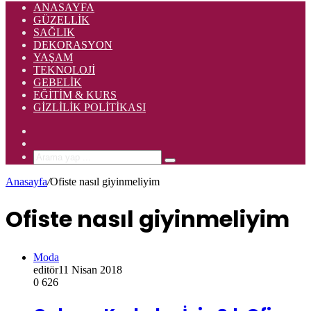
ANASAYFA
GÜZELLIK
SAĞLIK
DEKORASYON
YAŞAM
TEKNOLOJI
GEBELIK
EĞITIM & KURS
GIZLILIK POLITIKASI
Rastgele
Makale
Kenar
Bölmesi
Arama
yap
Anasayfa
/
Ofiste nasıl giyinmeliyim
...
Ofiste nasıl giyinmeliyim
Moda
editör
11 Nisan 2018
0
626