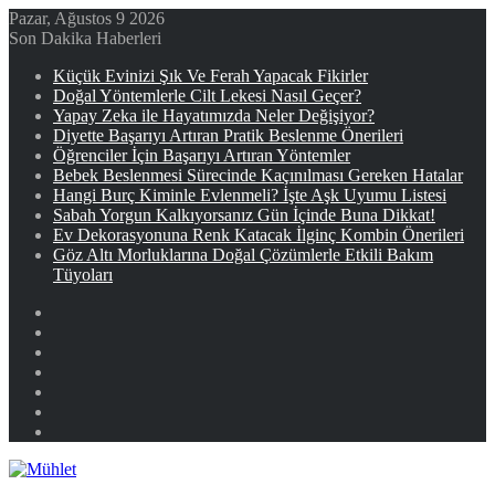
Pazar, Ağustos 9 2026
Son Dakika Haberleri
Küçük Evinizi Şık Ve Ferah Yapacak Fikirler
Doğal Yöntemlerle Cilt Lekesi Nasıl Geçer?
Yapay Zeka ile Hayatımızda Neler Değişiyor?
Diyette Başarıyı Artıran Pratik Beslenme Önerileri
Öğrenciler İçin Başarıyı Artıran Yöntemler
Bebek Beslenmesi Sürecinde Kaçınılması Gereken Hatalar
Hangi Burç Kiminle Evlenmeli? İşte Aşk Uyumu Listesi
Sabah Yorgun Kalkıyorsanız Gün İçinde Buna Dikkat!
Ev Dekorasyonuna Renk Katacak İlginç Kombin Önerileri
Göz Altı Morluklarına Doğal Çözümlerle Etkili Bakım
Tüyoları
Facebook
X
YouTube
Instagram
Kayıt
Ol
Rastgele
Makale
Kenar
Bölmesi