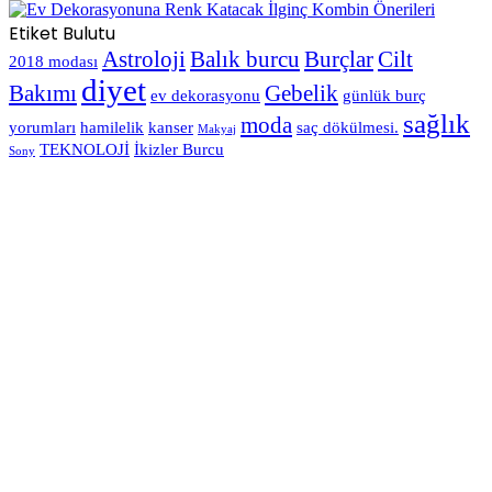
Etiket Bulutu
Astroloji
Balık burcu
Burçlar
Cilt
2018 modası
diyet
Bakımı
Gebelik
ev dekorasyonu
günlük burç
sağlık
moda
yorumları
hamilelik
kanser
saç dökülmesi.
Makyaj
TEKNOLOJİ
İkizler Burcu
Sony