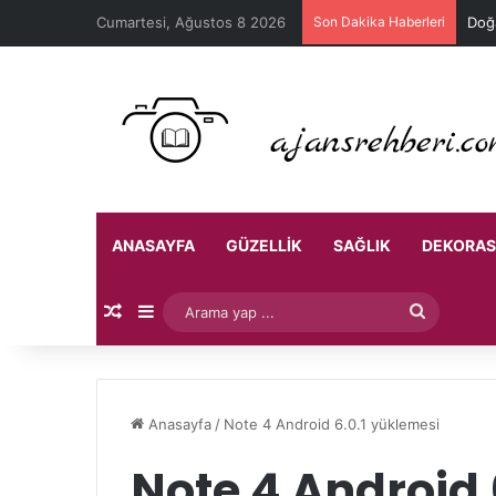
Cumartesi, Ağustos 8 2026
Son Dakika Haberleri
Doğa
ANASAYFA
GÜZELLIK
SAĞLIK
DEKORA
Rastgele Makale
Kenar Bölmesi
Arama
yap
...
Anasayfa
/
Note 4 Android 6.0.1 yüklemesi
Note 4 Android 