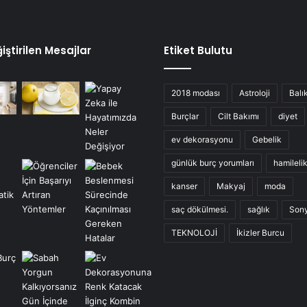
iştirilen Mesajlar
Etiket Bulutu
2018 modası
Astroloji
Balı
Burçlar
Cilt Bakımı
diyet
ev dekorasyonu
Gebelik
günlük burç yorumları
hamileli
kanser
Makyaj
moda
saç dökülmesi.
sağlık
Son
TEKNOLOJİ
İkizler Burcu