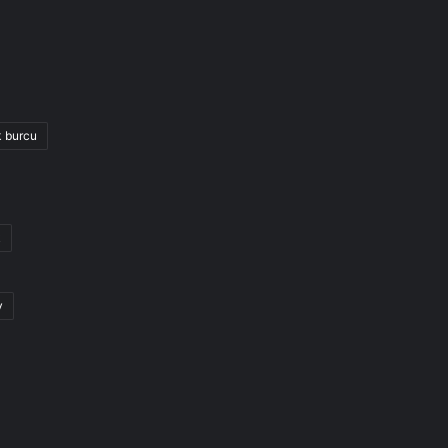
k burcu
k
y