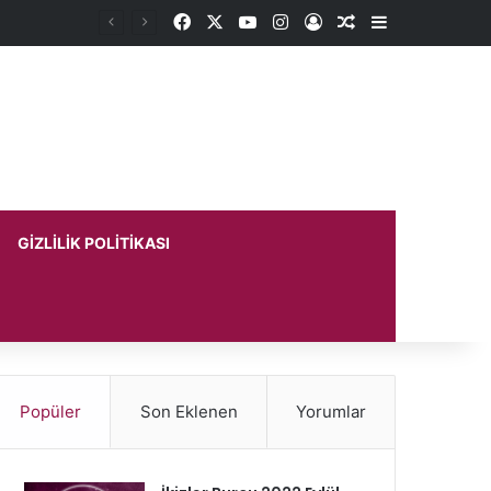
Facebook
X
YouTube
Instagram
Kayıt Ol
Rastgele Makale
Kenar Bölme
GIZLILIK POLITIKASI
Popüler
Son Eklenen
Yorumlar