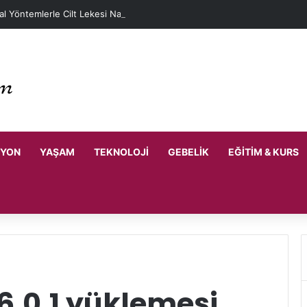
l Yöntemlerle Cilt Lekesi Nasıl Geçer?
SYON
YAŞAM
TEKNOLOJI
GEBELIK
EĞITIM & KURS
6.0.1 yüklemesi