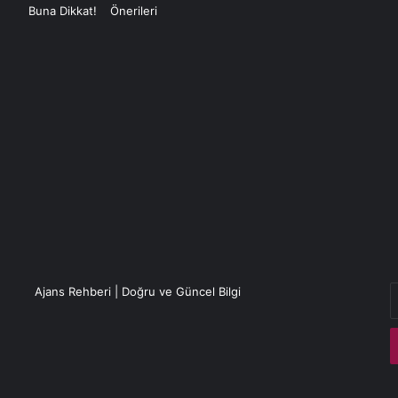
E
Ajans Rehberi | Doğru ve Güncel Bilgi
P
a
g