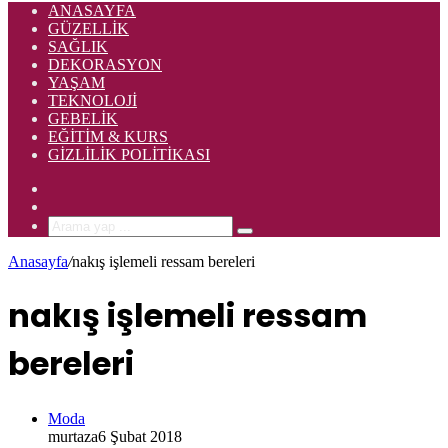
ANASAYFA
GÜZELLIK
SAĞLIK
DEKORASYON
YAŞAM
TEKNOLOJI
GEBELIK
EĞITIM & KURS
GIZLILIK POLITIKASI
Rastgele
Makale
Kenar
Bölmesi
Arama
yap
Anasayfa
/
nakış işlemeli ressam bereleri
...
nakış işlemeli ressam
bereleri
Moda
murtaza
6 Şubat 2018