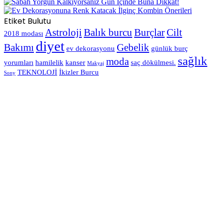
Etiket Bulutu
Astroloji
Balık burcu
Burçlar
Cilt
2018 modası
diyet
Bakımı
Gebelik
ev dekorasyonu
günlük burç
sağlık
moda
yorumları
hamilelik
kanser
saç dökülmesi.
Makyaj
TEKNOLOJİ
İkizler Burcu
Sony