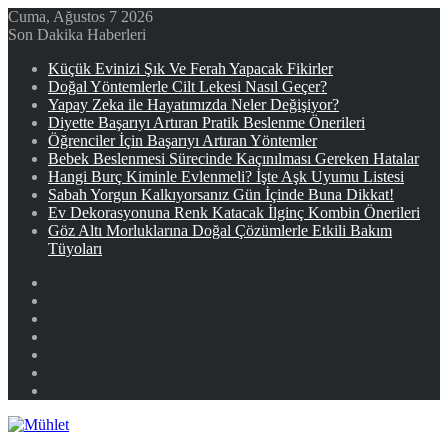
Cuma, Ağustos 7 2026
Son Dakika Haberleri
Küçük Evinizi Şık Ve Ferah Yapacak Fikirler
Doğal Yöntemlerle Cilt Lekesi Nasıl Geçer?
Yapay Zeka ile Hayatımızda Neler Değişiyor?
Diyette Başarıyı Artıran Pratik Beslenme Önerileri
Öğrenciler İçin Başarıyı Artıran Yöntemler
Bebek Beslenmesi Sürecinde Kaçınılması Gereken Hatalar
Hangi Burç Kiminle Evlenmeli? İşte Aşk Uyumu Listesi
Sabah Yorgun Kalkıyorsanız Gün İçinde Buna Dikkat!
Ev Dekorasyonuna Renk Katacak İlginç Kombin Önerileri
Göz Altı Morluklarına Doğal Çözümlerle Etkili Bakım
Tüyoları
Facebook
X
YouTube
Instagram
Kayıt
Ol
Rastgele
Makale
Kenar
Bölmesi