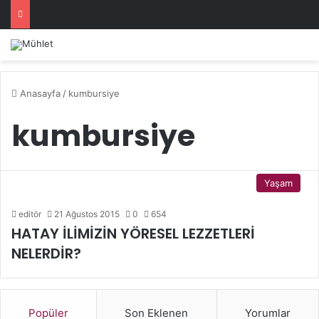
Anasayfa
/
kumbursiye
kumbursiye
Yaşam
editör
21 Ağustos 2015
0
654
HATAY İLİMİZİN YÖRESEL LEZZETLERİ
NELERDİR?
Popüler
Son Eklenen
Yorumlar