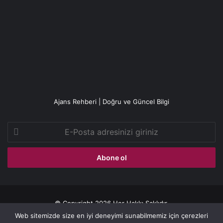
Ajans Rehberi | Doğru ve Güncel Bilgi
E-
Posta
adresinizi
giriniz
© Copyright 2026 Her Hakkı Saklıdır.
Web sitemizde size en iyi deneyimi sunabilmemiz için çerezleri
Gizlilik politikası