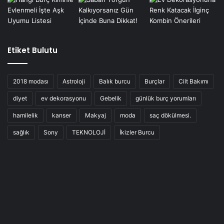
Etiket Bulutu
2018 modası
Astroloji
Balık burcu
Burçlar
Cilt Bakımı
diyet
ev dekorasyonu
Gebelik
günlük burç yorumları
hamilelik
kanser
Makyaj
moda
saç dökülmesi.
sağlık
Sony
TEKNOLOJİ
İkizler Burcu