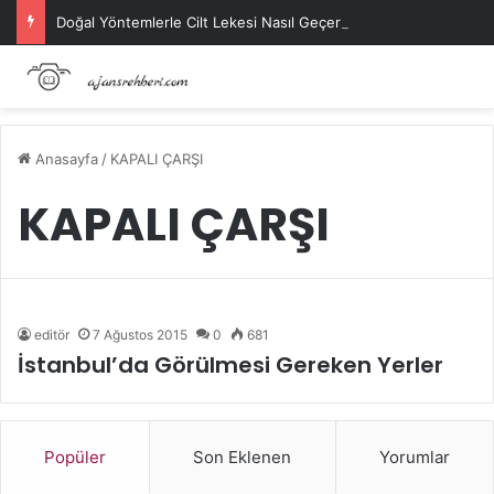
Doğal Yöntemlerle Cilt Lekesi Nasıl Geçer?
Anasayfa
/
KAPALI ÇARŞI
KAPALI ÇARŞI
editör
7 Ağustos 2015
0
681
İstanbul’da Görülmesi Gereken Yerler
Popüler
Son Eklenen
Yorumlar