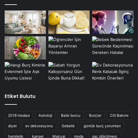
Etiket Bulutu
2018 modası
Astroloji
Balık burcu
Burçlar
Cilt Bakımı
diyet
ev dekorasyonu
Gebelik
günlük burç yorumları
hamilelik
kanser
Makyaj
moda
saç dökülmesi.