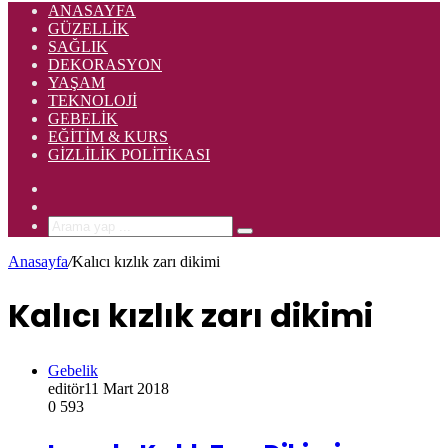
ANASAYFA
GÜZELLIK
SAĞLIK
DEKORASYON
YAŞAM
TEKNOLOJI
GEBELIK
EĞITIM & KURS
GIZLILIK POLITIKASI
Rastgele
Makale
Kenar
Bölmesi
Arama
yap
Anasayfa
/
Kalıcı kızlık zarı dikimi
...
Kalıcı kızlık zarı dikimi
Gebelik
editör
11 Mart 2018
0
593