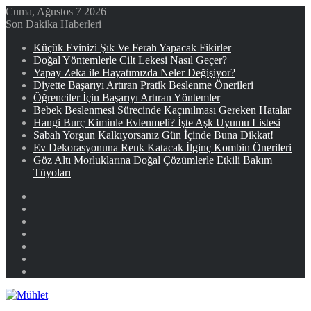
Cuma, Ağustos 7 2026
Son Dakika Haberleri
Küçük Evinizi Şık Ve Ferah Yapacak Fikirler
Doğal Yöntemlerle Cilt Lekesi Nasıl Geçer?
Yapay Zeka ile Hayatımızda Neler Değişiyor?
Diyette Başarıyı Artıran Pratik Beslenme Önerileri
Öğrenciler İçin Başarıyı Artıran Yöntemler
Bebek Beslenmesi Sürecinde Kaçınılması Gereken Hatalar
Hangi Burç Kiminle Evlenmeli? İşte Aşk Uyumu Listesi
Sabah Yorgun Kalkıyorsanız Gün İçinde Buna Dikkat!
Ev Dekorasyonuna Renk Katacak İlginç Kombin Önerileri
Göz Altı Morluklarına Doğal Çözümlerle Etkili Bakım
Tüyoları
Facebook
X
YouTube
Instagram
Kayıt
Ol
Rastgele
Makale
Kenar
Bölmesi