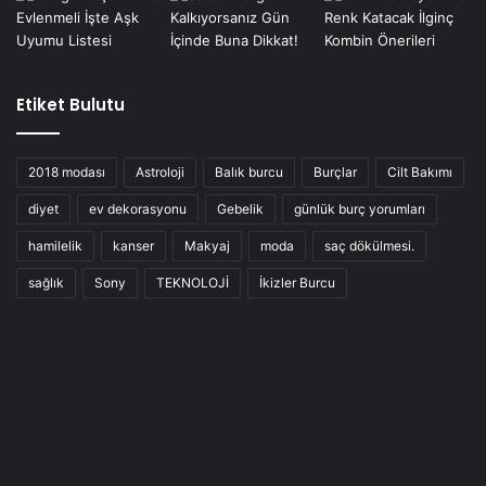
Etiket Bulutu
2018 modası
Astroloji
Balık burcu
Burçlar
Cilt Bakımı
diyet
ev dekorasyonu
Gebelik
günlük burç yorumları
hamilelik
kanser
Makyaj
moda
saç dökülmesi.
sağlık
Sony
TEKNOLOJİ
İkizler Burcu