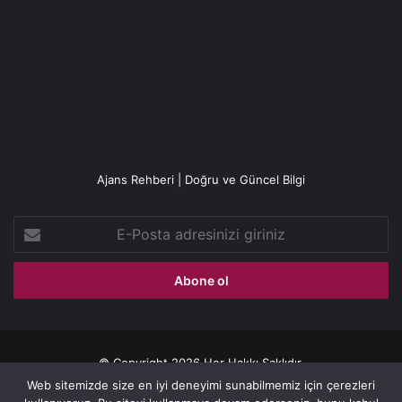
Ajans Rehberi | Doğru ve Güncel Bilgi
E-
Posta
adresinizi
giriniz
© Copyright 2026 Her Hakkı Saklıdır.
Web sitemizde size en iyi deneyimi sunabilmemiz için çerezleri
Gizlilik politikası