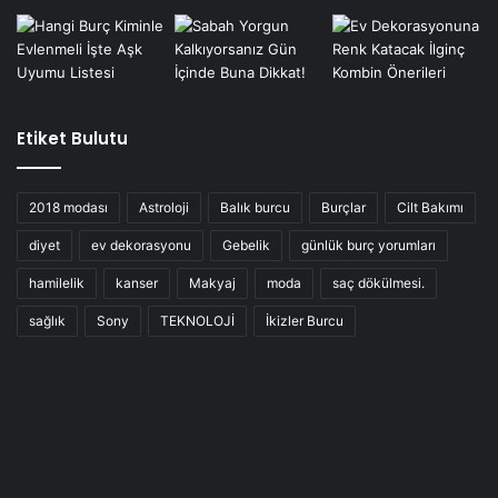
Etiket Bulutu
2018 modası
Astroloji
Balık burcu
Burçlar
Cilt Bakımı
diyet
ev dekorasyonu
Gebelik
günlük burç yorumları
hamilelik
kanser
Makyaj
moda
saç dökülmesi.
sağlık
Sony
TEKNOLOJİ
İkizler Burcu