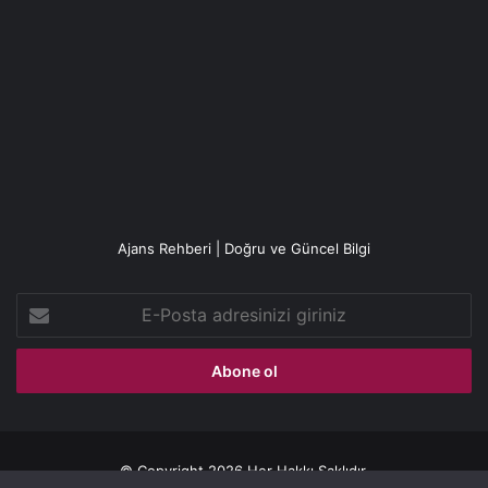
Ajans Rehberi | Doğru ve Güncel Bilgi
E-
Posta
adresinizi
giriniz
© Copyright 2026 Her Hakkı Saklıdır.