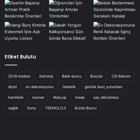
Etiket Bulutu
2018 modası
Astroloji
Balık burcu
Burçlar
Cilt Bakımı
diyet
ev dekorasyonu
Gebelik
günlük burç yorumları
hamilelik
kanser
Makyaj
moda
saç dökülmesi.
sağlık
Sony
TEKNOLOJİ
İkizler Burcu