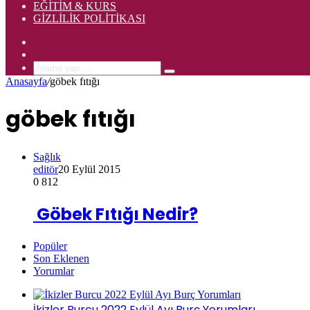
EĞITIM & KURS
GIZLILIK POLITIKASI
Rastgele
Makale
Kenar
Bölmesi
Arama
Anasayfa
/
göbek fıtığı
yap
...
göbek fıtığı
Sağlık
editör
20 Eylül 2015
0
812
Göbek Fıtığı Nedir?
Popüler
Son Eklenen
Yorumlar
İkizler Burcu 2022 Eylül Ayı Burç Yorumları