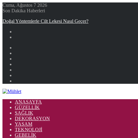
Cuma, Ağustos 7 2026
Son Dakika Haberleri
Doğal Yöntemlerle Cilt Lekesi Nasıl Geçer?
Facebook
X
YouTube
Instagram
Kayıt
Ol
Rastgele
Makale
Kenar
Bölmesi
ANASAYFA
GÜZELLIK
SAĞLIK
DEKORASYON
YAŞAM
TEKNOLOJI
GEBELIK