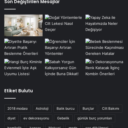
Son Değiştirilen Mesajlar
Etiket Bulutu
2018 modası
Astroloji
Balık burcu
Burçlar
Cilt Bakımı
diyet
ev dekorasyonu
Gebelik
günlük burç yorumları
hamilelik
kanser
Makyaj
moda
saç dökülmesi.