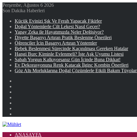
Perşembe, Ağustos 6 2026
Son Dakika Haberleri
Küçük Evinizi Şık Ve Ferah Yapacak Fikirler
Doğal Yöntemlerle Cilt Lekesi Nasıl Geçer?
Yapay Zeka ile Hayatımızda Neler Değişiyor?
Diyette Başarıyı Artıran Pratik Beslenme Önerileri
Öğrenciler İçin Başarıyı Artıran Yöntemler
Bebek Beslenmesi Sürecinde Kaçınılması Gereken Hatalar
Hangi Burç Kiminle Evlenmeli? İşte Aşk Uyumu Listesi
Sabah Yorgun Kalkıyorsanız Gün İçinde Buna Dikkat!
Ev Dekorasyonuna Renk Katacak İlginç Kombin Önerileri
Göz Altı Morluklarına Doğal Çözümlerle Etkili Bakım Tüyolar
Facebook
X
YouTube
Instagram
Kayıt
Ol
Rastgele
Makale
Kenar
Bölmesi
ANASAYFA