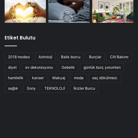
Etiket Bulutu
2018 modası
Astroloji
Balık burcu
Burçlar
Cilt Bakımı
diyet
ev dekorasyonu
Gebelik
günlük burç yorumları
hamilelik
kanser
Makyaj
moda
saç dökülmesi.
sağlık
Sony
TEKNOLOJİ
İkizler Burcu