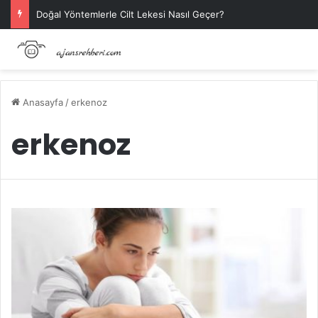
Doğal Yöntemlerle Cilt Lekesi Nasıl Geçer?
Anasayfa
/
erkenoz
erkenoz