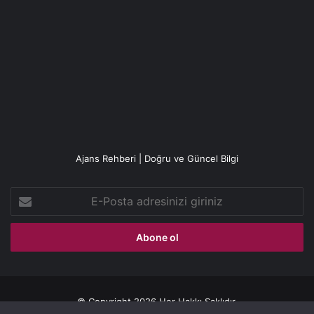
Ajans Rehberi | Doğru ve Güncel Bilgi
E-
Posta
adresinizi
giriniz
© Copyright 2026 Her Hakkı Saklıdır.