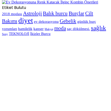
Etiket Bulutu
Astroloji
Balık burcu
Burçlar
Cilt
2018 modası
diyet
Bakımı
Gebelik
ev dekorasyonu
günlük burç
sağlık
moda
yorumları
hamilelik
kanser
saç dökülmesi.
Makyaj
TEKNOLOJİ
İkizler Burcu
Sony