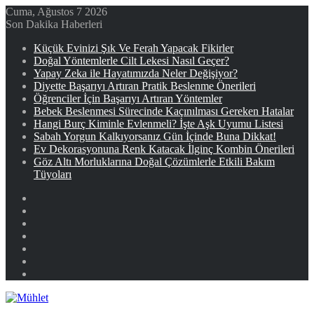
Cuma, Ağustos 7 2026
Son Dakika Haberleri
Küçük Evinizi Şık Ve Ferah Yapacak Fikirler
Doğal Yöntemlerle Cilt Lekesi Nasıl Geçer?
Yapay Zeka ile Hayatımızda Neler Değişiyor?
Diyette Başarıyı Artıran Pratik Beslenme Önerileri
Öğrenciler İçin Başarıyı Artıran Yöntemler
Bebek Beslenmesi Sürecinde Kaçınılması Gereken Hatalar
Hangi Burç Kiminle Evlenmeli? İşte Aşk Uyumu Listesi
Sabah Yorgun Kalkıyorsanız Gün İçinde Buna Dikkat!
Ev Dekorasyonuna Renk Katacak İlginç Kombin Önerileri
Göz Altı Morluklarına Doğal Çözümlerle Etkili Bakım
Tüyoları
Facebook
X
YouTube
Instagram
Kayıt
Ol
Rastgele
Makale
Kenar
Bölmesi