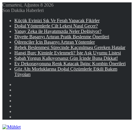
Cumartesi, Ağustos 8 2026
Son Dakika Haberleri
Küçük Evinizi Şık Ve Ferah Yapacak Fikirler
Doğal Yöntemlerle Cilt Lekesi Nasıl Geçer?
Yapay Zeka ile Hayatımızda Neler Değişiyor?
Diyette Başarıyı Artıran Pratik Beslenme Önerileri
Öğrenciler İçin Başarıyı Artıran Yöntemler
Bebek Beslenmesi Sürecinde Kaçınılması Gereken Hatalar
Hangi Burç Kiminle Evlenmeli? İşte Aşk Uyumu Listesi
Sabah Yorgun Kalkıyorsanız Gün İçinde Buna Dikkat!
Ev Dekorasyonuna Renk Katacak İlginç Kombin Önerileri
Göz Altı Morluklarına Doğal Çözümlerle Etkili Bakım
Tüyoları
Facebook
X
YouTube
Instagram
Kayıt
Ol
Rastgele
Makale
Kenar
Bölmesi