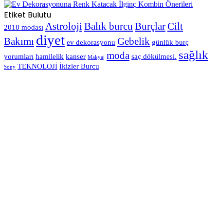
Etiket Bulutu
Astroloji
Balık burcu
Burçlar
Cilt
2018 modası
diyet
Bakımı
Gebelik
ev dekorasyonu
günlük burç
sağlık
moda
yorumları
hamilelik
kanser
saç dökülmesi.
Makyaj
TEKNOLOJİ
İkizler Burcu
Sony