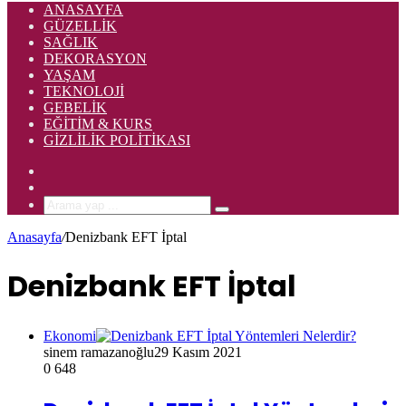
ANASAYFA
GÜZELLIK
SAĞLIK
DEKORASYON
YAŞAM
TEKNOLOJI
GEBELIK
EĞITIM & KURS
GIZLILIK POLITIKASI
Rastgele
Makale
Kenar
Bölmesi
Arama
yap
Anasayfa
/
Denizbank EFT İptal
...
Denizbank EFT İptal
Ekonomi
sinem ramazanoğlu
29 Kasım 2021
0
648