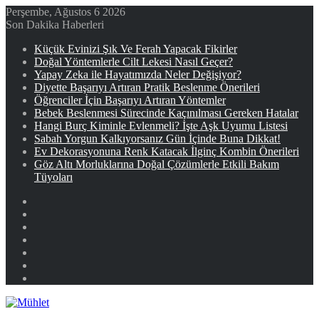
Perşembe, Ağustos 6 2026
Son Dakika Haberleri
Küçük Evinizi Şık Ve Ferah Yapacak Fikirler
Doğal Yöntemlerle Cilt Lekesi Nasıl Geçer?
Yapay Zeka ile Hayatımızda Neler Değişiyor?
Diyette Başarıyı Artıran Pratik Beslenme Önerileri
Öğrenciler İçin Başarıyı Artıran Yöntemler
Bebek Beslenmesi Sürecinde Kaçınılması Gereken Hatalar
Hangi Burç Kiminle Evlenmeli? İşte Aşk Uyumu Listesi
Sabah Yorgun Kalkıyorsanız Gün İçinde Buna Dikkat!
Ev Dekorasyonuna Renk Katacak İlginç Kombin Önerileri
Göz Altı Morluklarına Doğal Çözümlerle Etkili Bakım
Tüyoları
Facebook
X
YouTube
Instagram
Kayıt
Ol
Rastgele
Makale
Kenar
Bölmesi