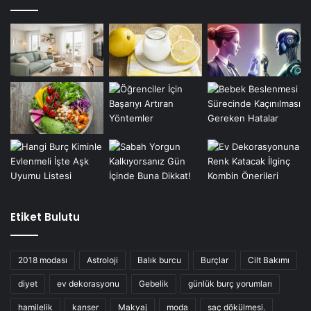
Etiket Bulutu
2018 modası
Astroloji
Balık burcu
Burçlar
Cilt Bakımı
diyet
ev dekorasyonu
Gebelik
günlük burç yorumları
hamilelik
kanser
Makyaj
moda
saç dökülmesi.