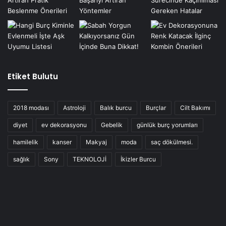
Etiket Bulutu
2018 modası
Astroloji
Balık burcu
Burçlar
Cilt Bakımı
diyet
ev dekorasyonu
Gebelik
günlük burç yorumları
hamilelik
kanser
Makyaj
moda
saç dökülmesi.
sağlık
Sony
TEKNOLOJİ
İkizler Burcu