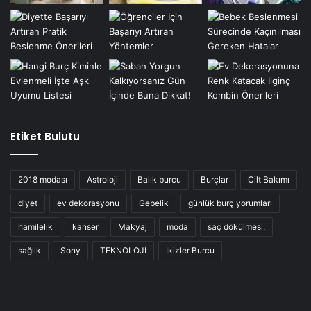
Etiket Bulutu
2018 modası
Astroloji
Balık burcu
Burçlar
Cilt Bakımı
diyet
ev dekorasyonu
Gebelik
günlük burç yorumları
hamilelik
kanser
Makyaj
moda
saç dökülmesi.
sağlık
Sony
TEKNOLOJİ
İkizler Burcu