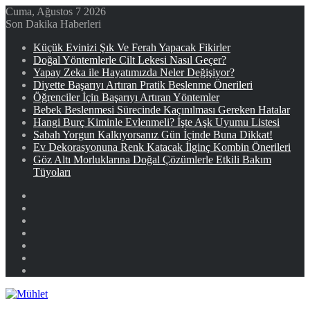
Cuma, Ağustos 7 2026
Son Dakika Haberleri
Küçük Evinizi Şık Ve Ferah Yapacak Fikirler
Doğal Yöntemlerle Cilt Lekesi Nasıl Geçer?
Yapay Zeka ile Hayatımızda Neler Değişiyor?
Diyette Başarıyı Artıran Pratik Beslenme Önerileri
Öğrenciler İçin Başarıyı Artıran Yöntemler
Bebek Beslenmesi Sürecinde Kaçınılması Gereken Hatalar
Hangi Burç Kiminle Evlenmeli? İşte Aşk Uyumu Listesi
Sabah Yorgun Kalkıyorsanız Gün İçinde Buna Dikkat!
Ev Dekorasyonuna Renk Katacak İlginç Kombin Önerileri
Göz Altı Morluklarına Doğal Çözümlerle Etkili Bakım
Tüyoları
Facebook
X
YouTube
Instagram
Kayıt
Ol
Rastgele
Makale
Kenar
Bölmesi