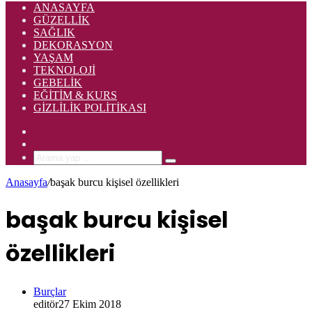
ANASAYFA
GÜZELLIK
SAĞLIK
DEKORASYON
YAŞAM
TEKNOLOJI
GEBELIK
EĞITIM & KURS
GIZLILIK POLITIKASI
Rastgele
Makale
Kenar
Bölmesi
Arama
yap
Anasayfa
/
başak burcu kişisel özellikleri
...
başak burcu kişisel
özellikleri
Burçlar
editör
27 Ekim 2018