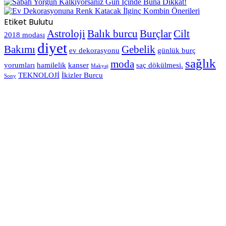
Etiket Bulutu
Astroloji
Balık burcu
Burçlar
Cilt
2018 modası
diyet
Bakımı
Gebelik
ev dekorasyonu
günlük burç
sağlık
moda
yorumları
hamilelik
kanser
saç dökülmesi.
Makyaj
TEKNOLOJİ
İkizler Burcu
Sony