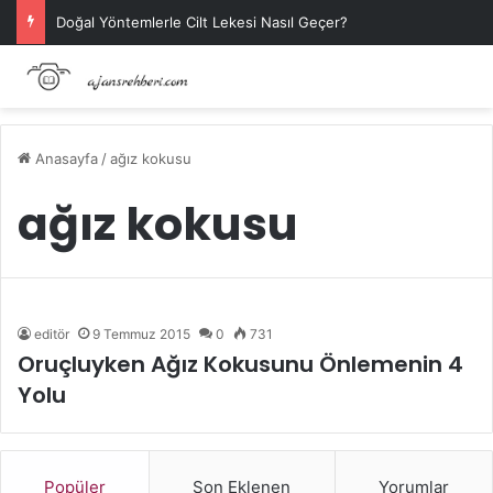
Doğal Yöntemlerle Cilt Lekesi Nasıl Geçer?
Anasayfa
/
ağız kokusu
ağız kokusu
editör
9 Temmuz 2015
0
731
Oruçluyken Ağız Kokusunu Önlemenin 4
Yolu
Popüler
Son Eklenen
Yorumlar