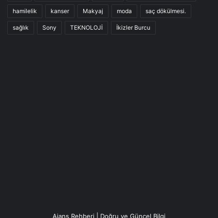
hamilelik
kanser
Makyaj
moda
saç dökülmesi.
sağlık
Sony
TEKNOLOJİ
İkizler Burcu
Ajans Rehberi | Doğru ve Güncel Bilgi