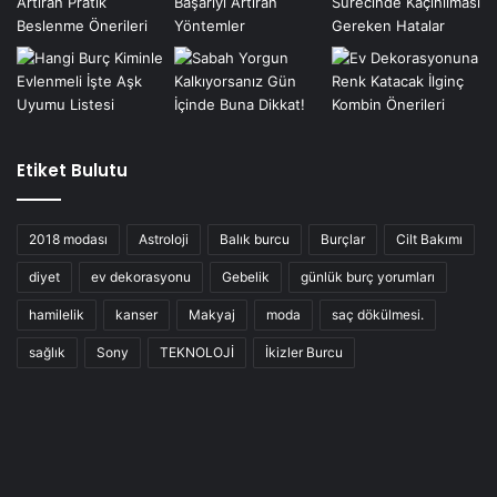
Etiket Bulutu
2018 modası
Astroloji
Balık burcu
Burçlar
Cilt Bakımı
diyet
ev dekorasyonu
Gebelik
günlük burç yorumları
hamilelik
kanser
Makyaj
moda
saç dökülmesi.
sağlık
Sony
TEKNOLOJİ
İkizler Burcu