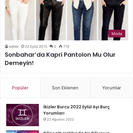
Moda
editör
22 Eylül 2015
0
719
Sonbahar’da Kapri Pantolon Mu Olur
Demeyin!
Popüler
Son Eklenen
Yorumlar
İkizler Burcu 2022 Eylül Ayı Burç
Yorumları
22 Ağustos 2022