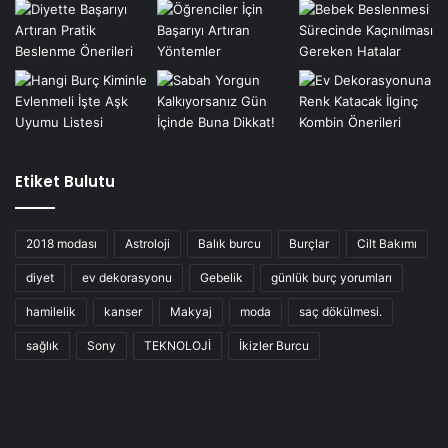
Etiket Bulutu
2018 modası
Astroloji
Balık burcu
Burçlar
Cilt Bakımı
diyet
ev dekorasyonu
Gebelik
günlük burç yorumları
hamilelik
kanser
Makyaj
moda
saç dökülmesi.
sağlık
Sony
TEKNOLOJİ
İkizler Burcu