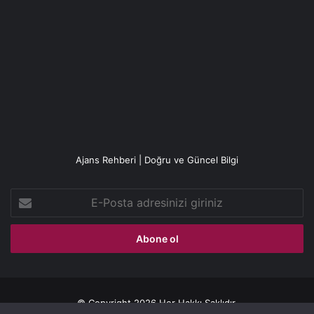
Ajans Rehberi | Doğru ve Güncel Bilgi
E-
Posta
adresinizi
giriniz
© Copyright 2026 Her Hakkı Saklıdır.