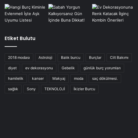
Etiket Bulutu
2018 modası
Astroloji
Balık burcu
Burçlar
Cilt Bakımı
diyet
ev dekorasyonu
Gebelik
günlük burç yorumları
hamilelik
kanser
Makyaj
moda
saç dökülmesi.
sağlık
Sony
TEKNOLOJİ
İkizler Burcu