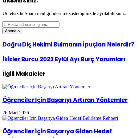
alabilirsiniz.
Ücretsizdir.Spam mail gönderilmez,istediğinizde ayrılabilirsiniz.
E-
Posta
adresinizi
giriniz
Doğru
Doğru Diş Hekimi Bulmanın İpuçları Nelerdir?
Diş
Hekimi
İkizler
İkizler Burcu 2022 Eylül Ayı Burç Yorumları
Bulmanın
Burcu
İpuçları
2022
Nelerdir?
İlgili Makaleler
Eylül
Ayı
Burç
Yorumları
Öğrenciler İçin Başarıyı Artıran Yöntemler
26 Mart 2026
Öğrenciler İçin Başarıya Giden Hedef