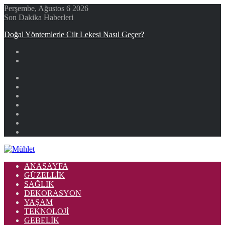
Perşembe, Ağustos 6 2026
Son Dakika Haberleri
Doğal Yöntemlerle Cilt Lekesi Nasıl Geçer?
Facebook
X
YouTube
Instagram
Kayıt
Ol
Rastgele
Makale
Kenar
Bölmesi
ANASAYFA
GÜZELLIK
SAĞLIK
DEKORASYON
YAŞAM
TEKNOLOJI
GEBELIK