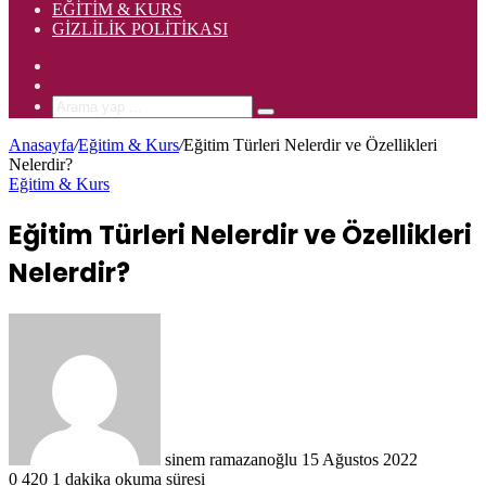
EĞITIM & KURS
GIZLILIK POLITIKASI
Rastgele
Makale
Kenar
Bölmesi
Arama
yap
Anasayfa
/
Eğitim & Kurs
/
Eğitim Türleri Nelerdir ve Özellikleri
...
Nelerdir?
Eğitim & Kurs
Eğitim Türleri Nelerdir ve Özellikleri
Nelerdir?
Bir
e-
posta
göndermek
sinem ramazanoğlu
15 Ağustos 2022
0
420
1 dakika okuma süresi