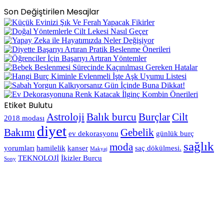
Son Değiştirilen Mesajlar
Etiket Bulutu
Astroloji
Balık burcu
Burçlar
Cilt
2018 modası
diyet
Bakımı
Gebelik
ev dekorasyonu
günlük burç
sağlık
moda
yorumları
hamilelik
kanser
saç dökülmesi.
Makyaj
TEKNOLOJİ
İkizler Burcu
Sony