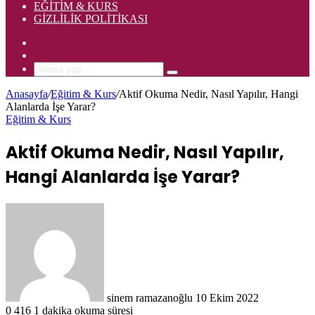
EĞITIM & KURS
GIZLILIK POLITIKASI
Rastgele
Makale
Kenar
Bölmesi
Arama
yap
Anasayfa
/
Eğitim & Kurs
/
Aktif Okuma Nedir, Nasıl Yapılır, Hangi
...
Alanlarda İşe Yarar?
Eğitim & Kurs
Aktif Okuma Nedir, Nasıl Yapılır,
Hangi Alanlarda İşe Yarar?
Bir
e-
posta
göndermek
sinem ramazanoğlu
10 Ekim 2022
0
416
1 dakika okuma süresi