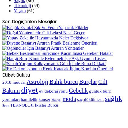
Sağlık
(86)
Teknoloji
(59)
Yaşam
(61)
Son Değiştirilen Mesajlar
Etiket Bulutu
Astroloji
Balık burcu
Burçlar
Cilt
2018 modası
diyet
Bakımı
Gebelik
ev dekorasyonu
günlük burç
sağlık
moda
yorumları
hamilelik
kanser
saç dökülmesi.
Makyaj
TEKNOLOJİ
İkizler Burcu
Sony