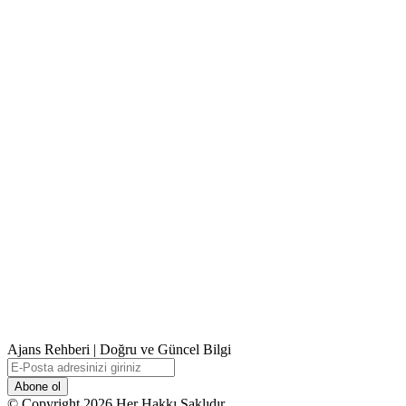
Ajans Rehberi | Doğru ve Güncel Bilgi
E-
Posta
adresinizi
© Copyright 2026 Her Hakkı Saklıdır.