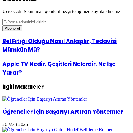
Ücretsizdir.Spam mail gönderilmez,istediğinizde ayrılabilirsiniz.
E-
Posta
adresinizi
giriniz
Bel
Bel Fıtığı Olduğu Nasıl Anlaşılır, Tedavisi
Fıtığı
Mümkün Mü?
Olduğu
Nasıl
Anlaşılır,
Apple
Apple TV Nedir, Çeşitleri Nelerdir, Ne İşe
Tedavisi
TV
Yarar?
Mümkün
Nedir,
Mü?
Çeşitleri
Nelerdir,
İlgili Makaleler
Ne
İşe
Yarar?
Öğrenciler İçin Başarıyı Artıran Yöntemler
26 Mart 2026