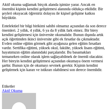
Aktif okuma sağlamak birçok alanda işimize yarar. Ancak en
önemlisi kişinin kendini geliştirmesi alanında oldukça etkilidir. Bir
şeyleri okuyacak öğreniriz dolayısı ile kişisel gelişime katkısı
büyüktür.
Entelektüel bir bilgi birikimi sahibi olmamız açısından da son derece
önemleri. 2 yıllık, 4 yıllık, 6 ya da 8 yıllık fark etmez. Bir birey
kendini geliştirmesi için üniversite okumalıdır. Bunun dışında artık
açık öğretimden ikinci üniversite gibi ek fırsatlar da çıkmaktadır.
Evden online eğitim görmek gibi ayağınıza gelen eğitim fırsatları
vardır. Sertifika eğitimi, yüksek okul, fakülte, yüksek lisans eğitimi,
hayatımızın eğitim alanındaki parçalarıdır. Bu basamakları
tırmanırken online olarak işlem sağlayabilmek de önemli olacaktır.
Her bireyin kendini geliştirmesi açısından okumaya önem vermesi
şarttır. Bunun için de okumayı sevmek gerekir. Kişinin kendini
geliştirmek için kararı ve istikrarı olabilmesi son derece önemlidir.
Etiketler
Aktif Okuma
Bir
e-
posta
göndermek