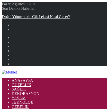
Pazar, Ağustos 9 2026
Son Dakika Haberleri
Doğal Yöntemlerle Cilt Lekesi Nasıl Geçer?
Facebook
X
YouTube
Instagram
Kayıt
Ol
Rastgele
Makale
Kenar
Bölmesi
ANASAYFA
GÜZELLIK
SAĞLIK
DEKORASYON
YAŞAM
TEKNOLOJI
GEBELIK